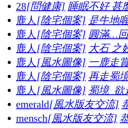
28
[問健康]
睡眠不好 甚
鹿人
[陰宅個案]
是牛地喔...
鹿人
[陰宅個案]
圓滿…
鹿人
[陰宅個案]
大石 之妙..
鹿人
[風水圖像]
一鹿走賞體
鹿人
[陰宅個案]
再走蜀境長
鹿人
[風水圖像]
蜀境_欲走
emerald
[風水版友交流]
mensch
[風水版友交流]