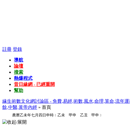
註冊
登錄
導航
論壇
搜索
熱爆程式
昔日緣網 - 已經重開
幫助
緣生術數文化網討論區 - 免費,易經,術數,風水,命理,算命,流年運
餘,中醫,黃帝內經
» 首頁