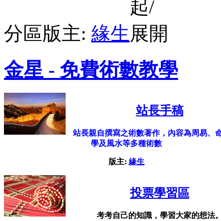
分區版主:
緣生
金星 - 免費術數教學
站長手稿
站長親自撰寫之術數著作，內容為周易、
學及風水等多種術數
版主:
緣生
投票學習區
考考自己的知識，學習大家的想法