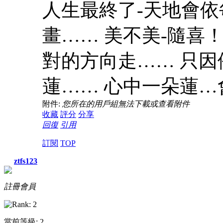
人生最終了-天地會依
畫…… 美不美-隨喜
對的方向走…… 只因
蓮…… 心中一朵蓮…
附件:
您所在的用戶組無法下載或查看附件
收藏
評分
分享
回復
引用
訂閱
TOP
ztfs123
註冊會員
當前等級: 2