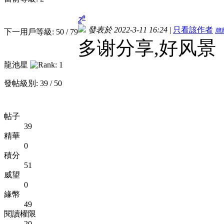
#
2
發表於 2022-3-11 16:24
|
只看該作者
簡
下一用戶等級: 50 / 79
多谢分享,好风景
龍池星
發帖級別: 39 / 50
帖子
39
精華
0
積分
51
威望
0
緣幣
49
閱讀權限
20