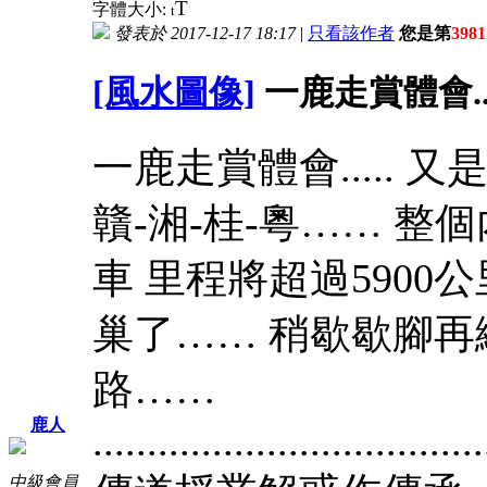
T
字體大小:
t
發表於 2017-12-17 18:17
|
只看該作者
您是第
3981
[風水圖像]
一鹿走賞體會...
一鹿走賞體會..... 又
贛-湘-桂-粵…… 
車 里程將超過5900
巢了…… 稍歇歇腳再
路……
鹿人
....................................
中級會員