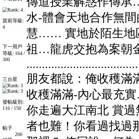
傳道授業解惑作傳承…
水-體會天地合作無間
當前等級:
4
慧…… 實地於陌生地
祖…龍虎交抱為案朝
下一用戶
等級: 164 /
300
....................................
朋友都說：俺收穫滿滿
三台星
收穫滿滿-內心最充實
發帖級別:
你走遍大江南北 賞過無數
116 / 150
者也難！你看過找過
帖子
266