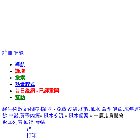
註冊
登錄
導航
論壇
搜索
熱爆程式
昔日緣網 - 已經重開
幫助
緣生術數文化網討論區 - 免費,易經,術數,風水,命理,算命,流年運
餘,中醫,黃帝內經
»
風水交流
»
風水個案
» 一鹿走賞體會.....
返回列表
回復
發帖
#
1
打印