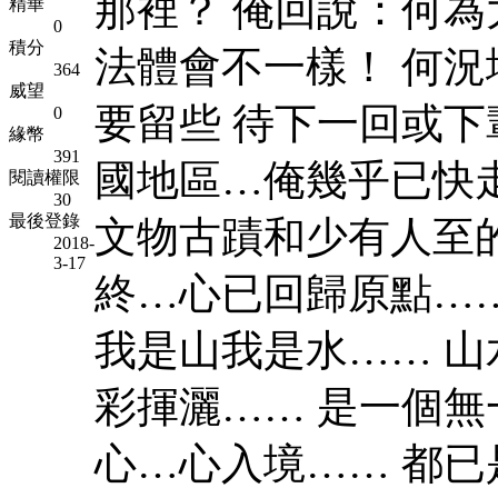
那裡？ 俺回說：何為
精華
0
積分
法體會不一樣！ 何況
364
威望
要留些 待下一回或下
0
緣幣
391
國地區…俺幾乎已快
閱讀權限
30
最後登錄
文物古蹟和少有人至
2018-
3-17
終…心已回歸原點……
我是山我是水…… 山
彩揮灑…… 是一個無
心…心入境…… 都已