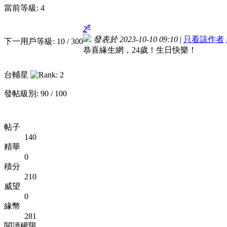
當前等級: 4
#
2
發表於 2023-10-10 09:10
|
只看該作者
下一用戶等級: 10 / 300
恭喜緣生網，24歲！生日快樂！
台輔星
發帖級別: 90 / 100
帖子
140
精華
0
積分
210
威望
0
緣幣
281
閱讀權限