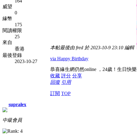
164
威望
0
緣幣
175
閱讀權限
25
來自
本帖最後由 fred 於 2023-10-9 23:10 編輯
香港
最後登錄
via Happy Birthday
2023-10-27
恭喜緣生網仍然online ，24歲！生日快
收藏
評分
分享
回復
引用
訂閱
TOP
supralex
中級會員