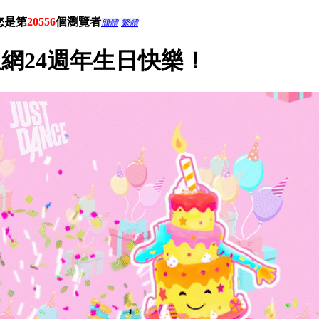
您是第
20556
個瀏覽者
簡體
繁體
網24週年生日快樂！