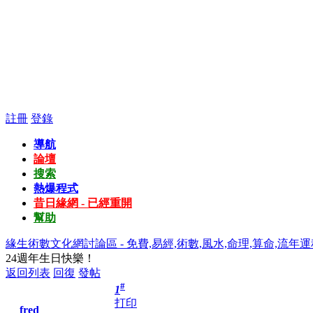
註冊
登錄
導航
論壇
搜索
熱爆程式
昔日緣網 - 已經重開
幫助
緣生術數文化網討論區 - 免費,易經,術數,風水,命理,算命,流年運
24週年生日快樂！
返回列表
回復
發帖
#
1
打印
fred