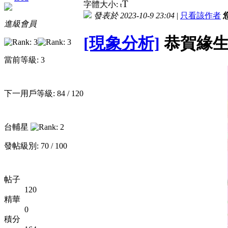
T
字體大小:
t
發表於 2023-10-9 23:04
|
只看該作者
進級會員
[現象分析]
恭賀緣生
當前等級: 3
下一用戶等級: 84 / 120
台輔星
發帖級別: 70 / 100
帖子
120
精華
0
積分