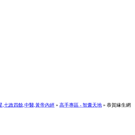
天星,七政四餘,中醫,黃帝內經
»
高手專區 - 智囊天地
» 恭賀緣生網