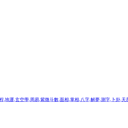
程,地運,玄空學,周易,紫微斗數,面相,掌相,八字,解夢,測字,卜卦,