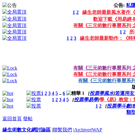
公告:
私
1
2
緣生老師最新風水著作《
歡迎下載《用易經‧
有關《三元術數行事曆系列 之
1
2
所
1
2
3
緣生老師最新勁作：《時
有關《三元術數行事曆系列 之
有關《三元術數行事曆系列 之
有關《三元術數行事曆系列 
1
2
3
4
5
..
6
[
投票學風水
]
若運用玄
1
2
3
4
5
[
投票學易學
]
學《易》教室﹝
1
2
[
投票學斗數
]
類
返回首頁
發帖
緣生術數文化網討論區
|
聯繫我們
|
Archiver
|
WAP