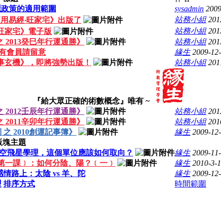
隱政策的適用範圍
sysadmin
2009
站務小組
201
用易經‧旺家宅》出版了
站務小組
201
旺家宅》電子版
 2013癸巳年行運通勝》
站務小組
201
有會員請留意
緣生
2009-12
事玄機》，即將強勢出版！
站務小組
201
『給大眾正確的術數概念』唯有 ~
 2012壬辰年行運通勝》
站務小組
201
 2011辛卯年行運通勝》
站務小組
201
之 2010創運記事簿》
緣生
2009-12
版塊主題
空飛星學理，這個單位應該如何取向？
緣生
2009-11
第一課﹞：如何分陰、陽？﹝一﹞
緣生
2010-3-
感情路上：太陰 vs 羊、陀
緣生
2009-12
型
排序方式
時間範圍