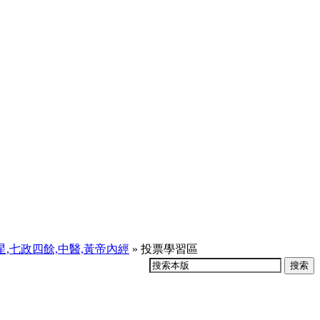
天星,七政四餘,中醫,黃帝內經
» 投票學習區
搜索