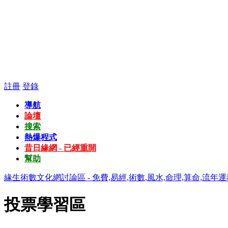
註冊
登錄
導航
論壇
搜索
熱爆程式
昔日緣網 - 已經重開
幫助
緣生術數文化網討論區 - 免費,易經,術數,風水,命理,算命,流年運
投票學習區