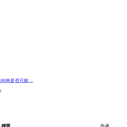
時是否只能 ...
2
標題
作者