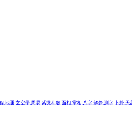
程,地運,玄空學,周易,紫微斗數,面相,掌相,八字,解夢,測字,卜卦,