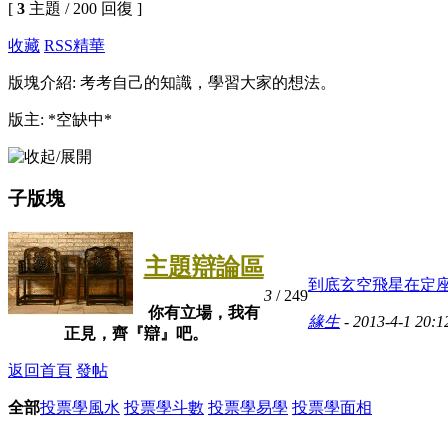
[
3
主題 / 200 回復 ]
收藏
RSS
精華
版塊介紹: 考考自己的知識，學習大家的想法。
版主: *空缺中*
子版塊
主題辯論區
到底玄空飛星在定座向
3
/ 249
你有立場，我有
緣生
- 2013-4-1 20:1
正見，齊『辯』吧。
返回首頁
發帖
全部
投票學風水
投票學斗數
投票學易學
投票學面相