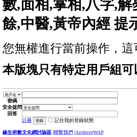
數,面相,掌相,八字,解
餘,中醫,黃帝內經 提
您無權進行當前操作，這
本版塊只有特定用戶組可
密碼
安全提問
回答
註冊
記住我的登錄狀態
登錄
緣生術數文化網討論區
|
聯繫我們
|
Archiver
|
WAP