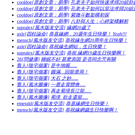
cooldoe
[原創文章：易學]
孔老夫子如何快速求得20組卦
cooldoe
[原創文章：易學]
孔老夫子如何以筮法求得20組
cooldoe
[原創文章：易學]
紫微斗數架構初探
cooldoe
[原創文章：易學]
八卦與人生：心經架構解析
supralex
[風水版友交流]
緣網20歲了
axle
[四柱論命]
恭喜緣網，20週年生日快樂！ Yeah!!!
mensch
[風水版友交流]
恭祝緣生網20周年生日快樂！
axle
[四柱論命]
恭祝緣生網站，生日快樂！
supralex
[風水版友交流]
恭祝 緣網19歲生日快樂啊！
28
[問健康]
睡眠不好 甚麽原因 是否同念咒有關
鹿人
[陰宅個案]
是牛地喔......
鹿人
[陰宅個案]
圓滿…回龍盡局！
鹿人
[陰宅個案]
大石 之妙......
鹿人
[風水圖像]
一鹿走賞體會.....
鹿人
[陰宅個案]
再走蜀境長江龍......
鹿人
[風水圖像]
蜀境_欲走還留.....
emerald
[風水版友交流]
恭喜緣網生日快樂！
mensch
[風水版友交流]
恭祝緣網歲生日快樂啊！