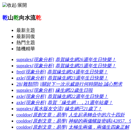
乾
山
乾
向水流
乾
最新主題
最新回復
熱門主題
隨機精華
supralex
[現象分析]
恭賀緣生網26週年生日快樂！
supralex
[現象分析]
恭賀緣生網25週年生日快樂！
fred
[現象分析]
恭賀緣生網24週年生日快樂！
axle
[現象分析]
恭賀緣生網23週年生日快樂！
28
[雜類問]
]關於下一次示威遊行何時開始 誠心懇求
supralex
[現象分析]
緣生網22歲生日啦
axle
[現象分析]
恭賀緣生網22週年生日快樂！
axle
[現象分析]
恭賀「緣生網」，21週年站慶！
supralex
[風水版友交流]
緣生網已21歲了！
cooldoe
[原創文章：易學]
人生起承轉合中的六十四卦
cooldoe
[原創文章：易學]
神秘的兩儀螺旋密碼142857、96
cooldoe
[原創文章：易學]
太極生兩儀，兩儀生四象正解