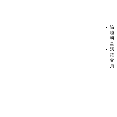
論
壇
明
星
活
躍
會
員