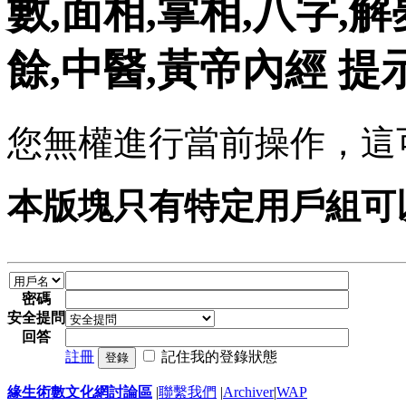
數,面相,掌相,八字,解
餘,中醫,黃帝內經 提
您無權進行當前操作，這
本版塊只有特定用戶組可
密碼
安全提問
回答
註冊
記住我的登錄狀態
登錄
緣生術數文化網討論區
|
聯繫我們
|
Archiver
|
WAP