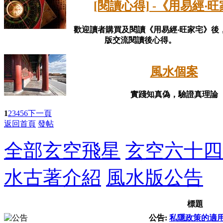
[閱讀心得] -《用易經‧
歡迎讀者購買及閱讀《用易經‧旺家宅》後
版交流閱讀後心得。
風水個案
實踐知真偽，驗證真理論
1
2
3
4
5
6
下一頁
返回首頁
發帖
全部
玄空飛星
玄空六十四
水古著介紹
風水版公告
標題
公告:
私隱政策的適