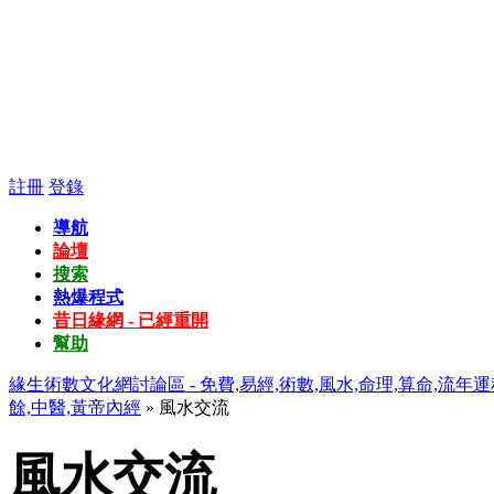
註冊
登錄
導航
論壇
搜索
熱爆程式
昔日緣網 - 已經重開
幫助
緣生術數文化網討論區 - 免費,易經,術數,風水,命理,算命,流年運
餘,中醫,黃帝內經
» 風水交流
風水交流