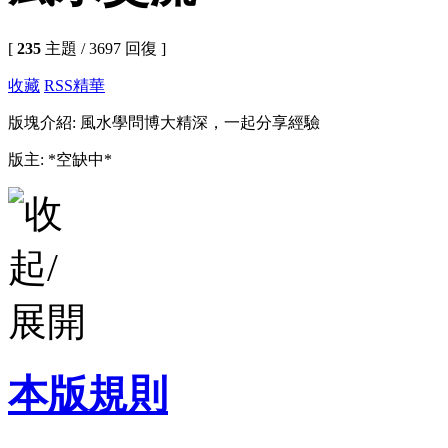
[
235
主題 / 3697 回復 ]
收藏
RSS
精華
版塊介紹: 風水學問博大精深，一起分享經驗
版主: *空缺中*
本版規則