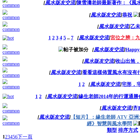
[
風水版友交流
]
陳雪濤老師最新著作：《風水
[
風水版友交流
]
恭祝
[
風水版友交流
]
乙
1
2
3
4
5
..
7
[
風水版友交流
]
宮位之辨：
[
風水版友交流
]
Happy
[
風水版友交流
]
收山出煞
[
風水版友交流
]
看看這樣佈置風水有沒有
1
2
[
風水版友交流
]
宅形，
1
2
[
風水版友交流
]
緣生老師2014年的行運通
[
風水版友交流
]
齐
[
風水版友交流
]
【短片】：緣生老師 ATV 亞洲大
經》智慧與風水學問
類型
排序方式
1
2
3
4
5
6
下一頁