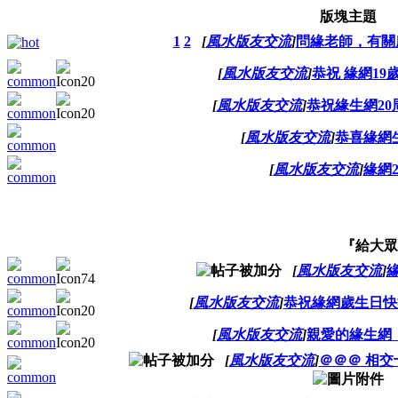
版塊主題
1
2
[
風水版友交流
]
問緣老師，有關
[
風水版友交流
]
恭祝 緣網1
[
風水版友交流
]
恭祝緣生網2
[
風水版友交流
]
恭喜緣網
[
風水版友交流
]
緣網
『給大眾
[
風水版友交流
]
[
風水版友交流
]
恭祝緣網歲生日快
[
風水版友交流
]
親愛的緣生網，
[
風水版友交流
]
＠＠＠ 相交