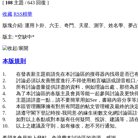
[
108
主題 / 643 回復 ]
收藏
RSS
精華
版塊介紹: 運用卜卦、六壬、奇門、天星、測字、姓名學、夢
版主: *空缺中*
本版規則
1. 在發表新主題前請先在本討論區的搜尋器內找尋是否已有
2. 討論必須以友善態度進行,不得使用粗言穢語或諧音粗口
3. 所有討論盡量提供詳盡的資料，例如理論出處，那些為
4. 為了本討論區的各版主及會員等能一起參與討論及更快得
5. 主題請詳盡一點，請不要簡單用如See，書籍內容分享
6. 本區管理團隊擁有對所有問題的帖文管理權及最終的決定
7. 請遵守閣下登記時按-我同意-的緣生術數文化網討論區
9. 如對以上各點或對本版有任何疑問、投訴、建議等，請
10. 以上之建議及守則，如有修改，恕不另行通知。
希望各會員按上發帖，免浪費本討論區的資源，感謝。