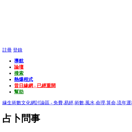
註冊
登錄
導航
論壇
搜索
熱爆程式
昔日緣網 - 已經重開
幫助
緣生術數文化網討論區 - 免費,易經,術數,風水,命理,算命,流年運
占卜問事