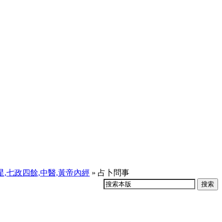
天星,七政四餘,中醫,黃帝內經
» 占卜問事
搜索