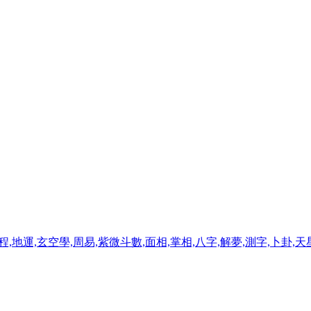
程,地運,玄空學,周易,紫微斗數,面相,掌相,八字,解夢,測字,卜卦,