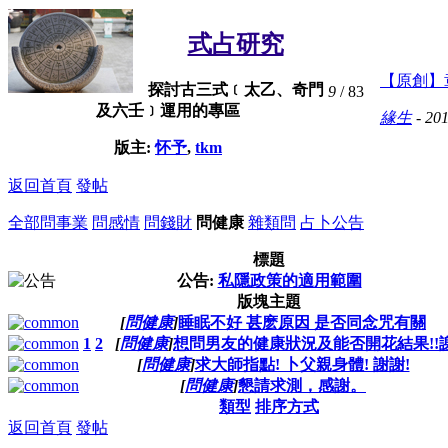
式占研究
【原創】
探討古三式﹝太乙、奇門
9
/ 83
及六壬﹞運用的專區
緣生
- 201
版主:
怀予
,
tkm
返回首頁
發帖
全部
問事業
問感情
問錢財
問健康
雜類問
占卜公告
標題
公告:
私隱政策的適用範圍
版塊主題
[
問健康
]
睡眠不好 甚麽原因 是否同念咒有關
1
2
[
問健康
]
想問男友的健康狀況及能否開花結果!!
[
問健康
]
求大師指點! 卜父親身體! 謝謝!
[
問健康
]
懇請求測，感謝。
類型
排序方式
返回首頁
發帖