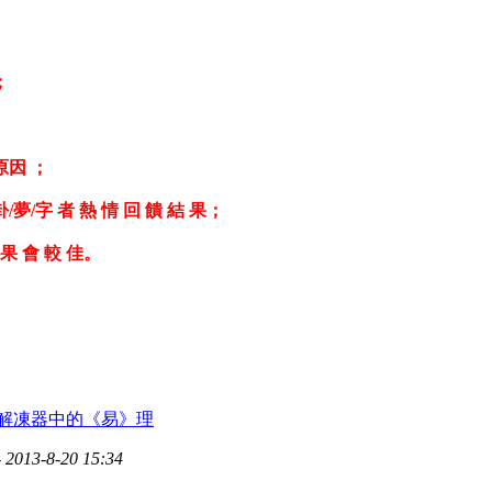
』 ；
 原因 ；
卦/夢/字 者 熱 情 回 饋 結 果；
 果 會 較 佳。
解凍器中的《易》理
 2013-8-20 15:34