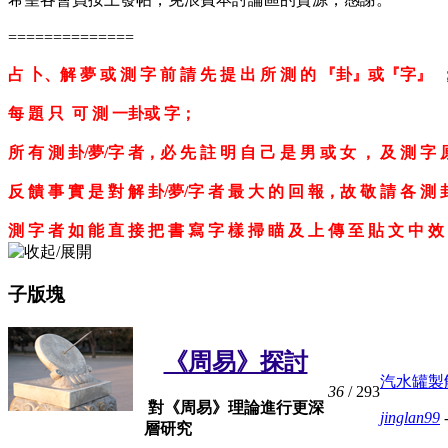
==============
占 卜、解 夢 或 測 字 前 請 先 提 出 所 測 的 『卦』或『字
每 題 只 可 測 一卦或 字；
所 有 測 卦/夢/字 者，必 先 註 明 自 己 是 男 或 女 ， 及 測 字
反 饋 事 實 是 對 解 卦/夢/字 者 最 大 的 回 報，故 敬 請 各 測 
測 字 者 如 能 直 接 把 書 寫 字 樣 掃 瞄 及 上 傳 至 貼 文 中 效
子版塊
《周易》探討
汽水罐製
36
/ 293
對《周易》理論進行更深
jinglan99
-
層研究