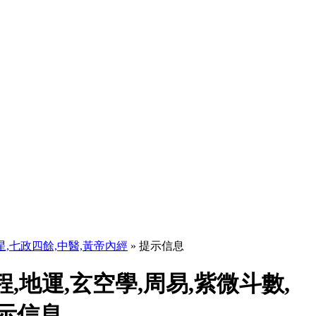
天星,七政四餘,中醫,黃帝內經
» 提示信息
程,地運,玄空學,周易,紫微斗數,
提示信息