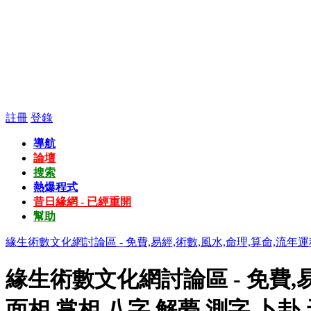
註冊
登錄
導航
論壇
搜索
熱爆程式
昔日緣網 - 已經重開
幫助
緣生術數文化網討論區 - 免費,易經,術數,風水,命理,算命,流年運
緣生術數文化網討論區 - 免費,易
面相,掌相,八字,解夢,測字,卜卦