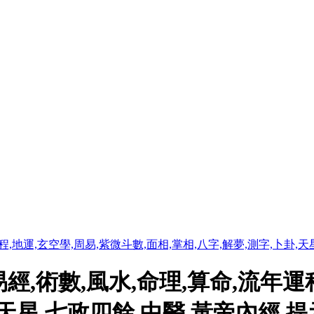
程,地運,玄空學,周易,紫微斗數,面相,掌相,八字,解夢,測字,卜卦,
經,術數,風水,命理,算命,流年運
,天星,七政四餘,中醫,黃帝內經 