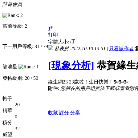
註冊會員
當前等級: 2
#
1
打印
T
字體大小:
t
下一用戶等級: 31 / 79
發表於 2022-10-10 13:51
|
只看該作者
[現象分析]
恭賀緣生
龍池星
發帖級別: 20 / 50
緣生網23 23歲啦！生日快樂！🥳🥳🥳
附件:
您所在的用戶組無法下載或查看附
帖子
20
精華
收藏
評分
分享
0
積分
32
威望