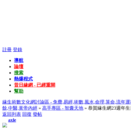
註冊
登錄
導航
論壇
搜索
熱爆程式
昔日緣網 - 已經重開
幫助
緣生術數文化網討論區 - 免費,易經,術數,風水,命理,算命,流年運
餘,中醫,黃帝內經
»
高手專區 - 智囊天地
» 恭賀緣生網23週年
返回列表
回復
發帖
axle