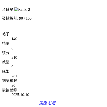
台輔星
發帖級別: 90 / 100
帖子
140
精華
0
積分
210
威望
0
緣幣
281
閱讀權限
30
最後登錄
2025-10-10
回復
引用