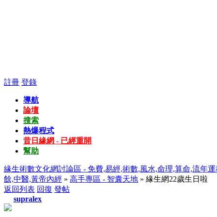
註冊
登錄
導航
論壇
搜索
熱爆程式
昔日緣網 - 已經重開
幫助
緣生術數文化網討論區 - 免費,易經,術數,風水,命理,算命,流年運
餘,中醫,黃帝內經
»
高手專區 - 智囊天地
» 緣生網22歲生日啦
返回列表
回復
發帖
supralex