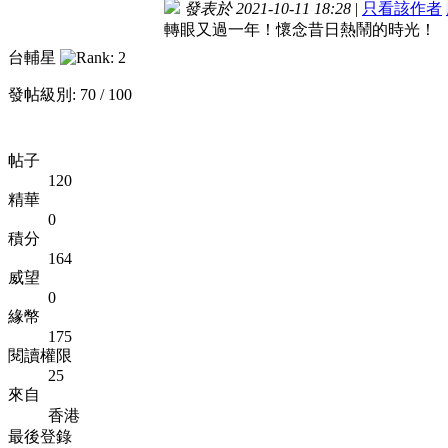
發表於 2021-10-11 18:28
|
只看該作者
轉眼又過一年！懷念昔日熱鬧的時光！
台輔星
發帖級別: 70 / 100
帖子
120
精華
0
積分
164
威望
0
緣幣
175
閱讀權限
25
來自
香港
最後登錄