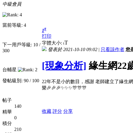
中級會員
當前等級: 4
#
1
打印
T
字體大小:
t
下一用戶等級: 10 /
發表於 2021-10-10 09:02
|
只看該作者
您
300
[現象分析]
緣生網22
台輔星
發帖級別: 90 / 100
22年不是小的數目，感謝 老師建立了緣生網
樂🎉🎉🎉✨✨✨🎊🎊🎊
帖子
140
收藏
評分
分享
精華
0
積分
210