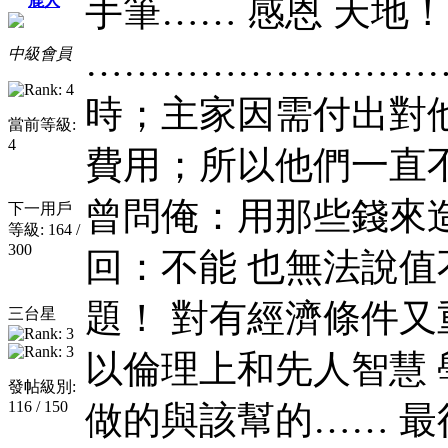
手筆…… 感恩 天地！
鹿人
…………………………
中級會員
時；主家因需付出對
當前等級:
4
費用；所以他們一直
曾問俺：用那些錢來
下一用戶
等級: 164 /
300
回：不能 也無法說
題！ 對有經濟條件
三台星
以倫理上和先人智慧 
發帖級別:
116 / 150
做的與該幫的…… 最