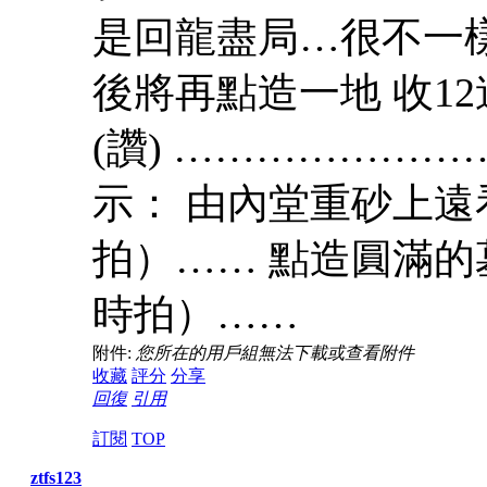
是回龍盡局…很不一樣的
後將再點造一地 收1
(讚) …………………
示： 由內堂重砂上遠
拍）…… 點造圓滿的
時拍）……
附件:
您所在的用戶組無法下載或查看附件
收藏
評分
分享
回復
引用
訂閱
TOP
ztfs123