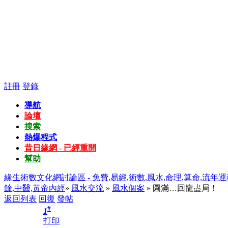
註冊
登錄
導航
論壇
搜索
熱爆程式
昔日緣網 - 已經重開
幫助
緣生術數文化網討論區 - 免費,易經,術數,風水,命理,算命,流年運
餘,中醫,黃帝內經
»
風水交流
»
風水個案
» 圓滿…回龍盡局！
返回列表
回復
發帖
#
1
打印