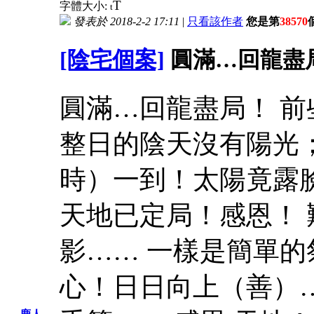
T
字體大小:
t
發表於 2018-2-2 17:11
|
只看該作者
您是第
38570
[陰宅個案]
圓滿…回龍盡
圓滿…回龍盡局！ 前
整日的陰天沒有陽光
時）一到！太陽竟露
天地已定局！感恩！ 
影…… 一樣是簡單的
心！日日向上（善）