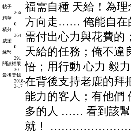
福需自種 天給！為理
帖子
266
精華
方向走…… 俺能自
0
積分
需付出心力與花費的
364
威望
0
天給的任務；俺不違良
緣幣
391
悟；用行動 心力 毅
閱讀權限
30
最後登錄
在背後支持老鹿的拜
2018-
3-17
能力的客人；有他們
多的人 …… 看到該
就！ …………………