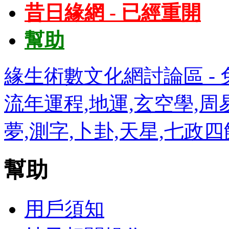
昔日緣網 - 已經重開
幫助
緣生術數文化網討論區 - 免
流年運程,地運,玄空學,周易
夢,測字,卜卦,天星,七政
幫助
用戶須知