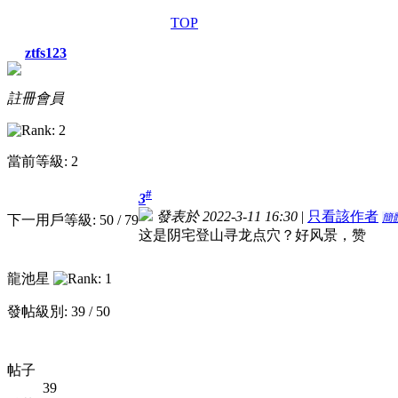
TOP
ztfs123
註冊會員
當前等級: 2
#
3
發表於 2022-3-11 16:30
|
只看該作者
簡
下一用戶等級: 50 / 79
这是阴宅登山寻龙点穴？好风景，赞
龍池星
發帖級別: 39 / 50
帖子
39