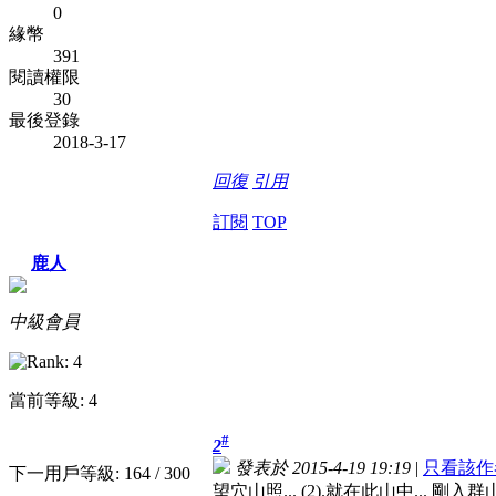
0
緣幣
391
閱讀權限
30
最後登錄
2018-3-17
回復
引用
訂閱
TOP
鹿人
中級會員
當前等級: 4
#
2
發表於 2015-4-19 19:19
|
只看該作
下一用戶等級: 164 / 300
望穴山照... (2).就在此山中... 剛入