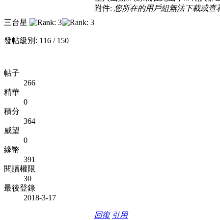
附件:
您所在的用戶組無法下載或查
三台星
發帖級別: 116 / 150
帖子
266
精華
0
積分
364
威望
0
緣幣
391
閱讀權限
30
最後登錄
2018-3-17
回復
引用