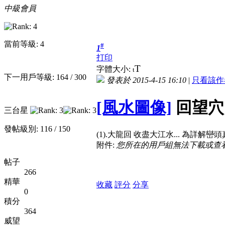
中級會員
當前等級: 4
#
1
打印
T
字體大小:
t
下一用戶等級: 164 / 300
發表於 2015-4-15 16:10
|
只看該作
[風水圖像]
回望穴山
三台星
發帖級別: 116 / 150
(1).大龍回 收盡大江水... 為詳解
附件:
您所在的用戶組無法下載或查
帖子
266
精華
收藏
評分
分享
0
積分
364
威望