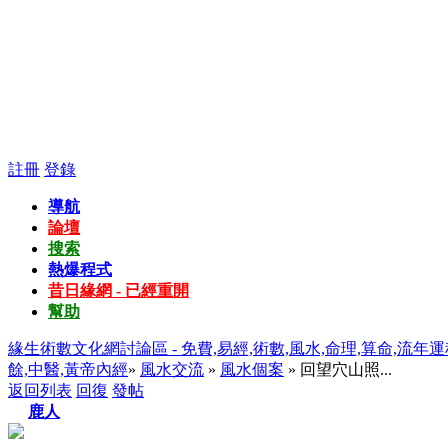
註冊
登錄
導航
論壇
搜索
熱爆程式
昔日緣網 - 已經重開
幫助
緣生術數文化網討論區 - 免費,易經,術數,風水,命理,算命,流年運
餘,中醫,黃帝內經
»
風水交流
»
風水個案
» 回望穴山照...
返回列表
回復
發帖
鹿人