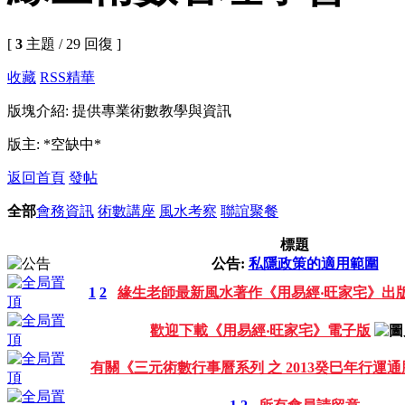
[
3
主題 / 29 回復 ]
收藏
RSS
精華
版塊介紹: 提供專業術數教學與資訊
版主: *空缺中*
返回首頁
發帖
全部
會務資訊
術數講座
風水考察
聯誼聚餐
標題
公告:
私隱政策的適用範圍
1
2
緣生老師最新風水著作《用易經‧旺家宅》出
歡迎下載《用易經‧旺家宅》電子版
有關《三元術數行事曆系列 之 2013癸巳年行運