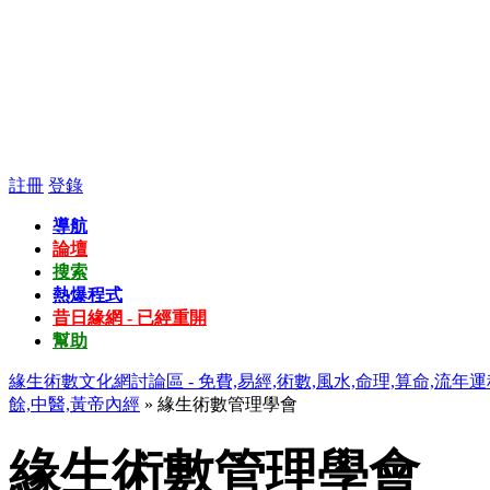
註冊
登錄
導航
論壇
搜索
熱爆程式
昔日緣網 - 已經重開
幫助
緣生術數文化網討論區 - 免費,易經,術數,風水,命理,算命,流年運
餘,中醫,黃帝內經
» 緣生術數管理學會
緣生術數管理學會