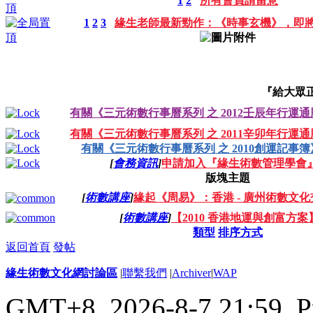
1
2
所有會員請留意
1
2
3
緣生老師最新勁作：《時事玄機》，即
『給大眾
有關《三元術數行事曆系列 之 2012壬辰年行運
有關《三元術數行事曆系列 之 2011辛卯年行運
有關《三元術數行事曆系列 之 2010創運記事簿
[
會務資訊
]
申請加入『緣生術數管理學會
版塊主題
[
術數講座
]
緣起《周易》：香港 - 廣州術數文
[
術數講座
]
【2010 香港地運與創富方
類型
排序方式
返回首頁
發帖
緣生術數文化網討論區
|
聯繫我們
|
Archiver
|
WAP
GMT+8, 2026-8-7 21:59,
P