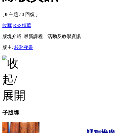
[
0
主題 / 0 回復 ]
收藏
RSS
精華
版塊介紹: 最新課程、活動及教學資訊
版主:
校務秘書
子版塊