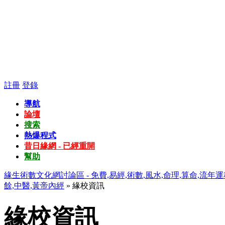
註冊
登錄
導航
論壇
搜索
熱爆程式
昔日緣網 - 已經重開
幫助
緣生術數文化網討論區 - 免費,易經,術數,風水,命理,算命,流年運
餘,中醫,黃帝內經
» 緣校資訊
緣校資訊