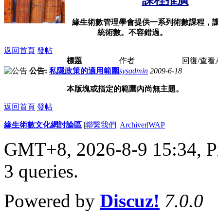
課程推廣
緣生術數管理學會提供一系列術數課程，
統術數。不容錯過。
返回首頁
發帖
標題
作者
回復/查看
公告:
私隱政策的適用範圍
sysadmin
2009-6-18
本版塊或指定的範圍內尚無主題。
返回首頁
發帖
緣生術數文化網討論區
|
聯繫我們
|
Archiver
|
WAP
GMT+8, 2026-8-9 15:34,
P
3 queries
.
Powered by
Discuz!
7.0.0