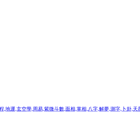
程,地運,玄空學,周易,紫微斗數,面相,掌相,八字,解夢,測字,卜卦,