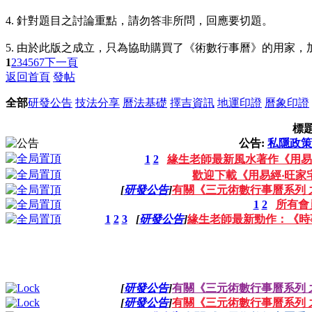
4. 針對題目之討論重點，請勿答非所問，回應要切題。
5. 由於此版之成立，只為協助購買了《術數行事曆》的用家
1
2
3
4
5
6
7
下一頁
返回首頁
發帖
全部
研發公告
技法分享
曆法基礎
擇吉資訊
地運印證
曆象印證
標
公告:
私隱政策
1
2
緣生老師最新風水著作《用易
歡迎下載《用易經‧旺家
[
研發公告
]
有關《三元術數行事曆系列 之
1
2
所有會
1
2
3
[
研發公告
]
緣生老師最新勁作：《時
[
研發公告
]
有關《三元術數行事曆系列 之
[
研發公告
]
有關《三元術數行事曆系列 之