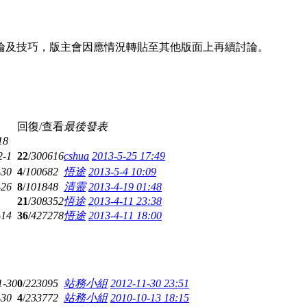
理論及技巧，版主會因應情況轉貼至其他版面上再續討論。
回復/查看
最後發表
18
2-1
22
/
300616
cshua
2013-5-25 17:49
-30
4
/
100682
悟途
2013-5-4 10:09
-26
8
/
101848
清靈
2013-4-19 01:48
21
/
308352
悟途
2013-4-11 23:38
-14
36
/
427278
悟途
2013-4-11 18:00
1-30
0
/
223095
站務小組
2012-11-30 23:51
-30
4
/
233772
站務小組
2010-10-13 18:15