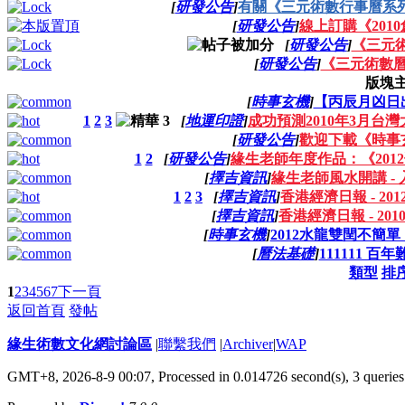
[
研發公告
]
有關《三元術數行事曆系列 
[
研發公告
]
線上訂購《201
[
研發公告
]
《三元
[
研發公告
]
《三元術數曆
版塊
[
時事玄機
]
【丙辰月凶日
1
2
3
[
地運印證
]
成功預測2010年3月台
[
研發公告
]
歡迎下載《時事
1
2
[
研發公告
]
緣生老師年度作品：《201
[
擇吉資訊
]
緣生老師風水開講 -
1
2
3
[
擇吉資訊
]
香港經濟日報 - 2
[
擇吉資訊
]
香港經濟日報 - 2
[
時事玄機
]
2012水龍雙閏不簡
[
曆法基礎
]
111111 
類型
排
1
2
3
4
5
6
7
下一頁
返回首頁
發帖
緣生術數文化網討論區
|
聯繫我們
|
Archiver
|
WAP
GMT+8, 2026-8-9 00:07,
Processed in 0.014726 second(s), 3 queries