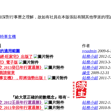
，加深對行事曆之理解，故如有社員在本版張貼有關其他學派的
時事玄機
題
作者
的適用範圍
sysadmin
2009-6-
站務小組
2012-1
經‧旺家宅》出版了
站務小組
2013-3
宅》電子版
 2013癸巳年行運通勝》
站務小組
2013-2
員請留意
緣生
2009-12-31
事玄機》，即將強勢出版！
站務小組
2011-7
『給大眾正確的術數概念』唯有 ~
 2012壬辰年行運通勝》
站務小組
2012-1
 2011辛卯年行運通勝》
站務小組
2010-9