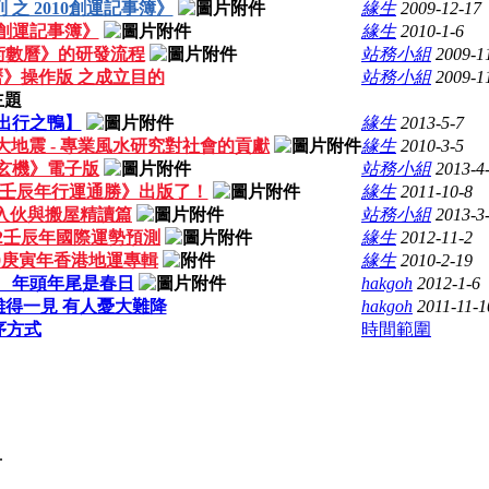
之 2010創運記事簿》
緣生
2009-12-17
0創運記事簿》
緣生
2010-1-6
術數曆》的研發流程
站務小組
2009-1
》操作版 之成立目的
站務小組
2009-1
主題
出行之鴨】
緣生
2013-5-7
灣大地震 - 專業風水研究對社會的貢獻
緣生
2010-3-5
玄機》電子版
站務小組
2013-4
2壬辰年行運通勝》出版了！
緣生
2011-10-8
 入伙與搬屋精讀篇
站務小組
2013-3
012壬辰年國際運勢預測
緣生
2012-11-2
010庚寅年香港地運專輯
緣生
2010-2-19
單 年頭年尾是春日
hakgoh
2012-1-6
百年難得一見 有人憂大難降
hakgoh
2011-11-1
序方式
時間範圍
.