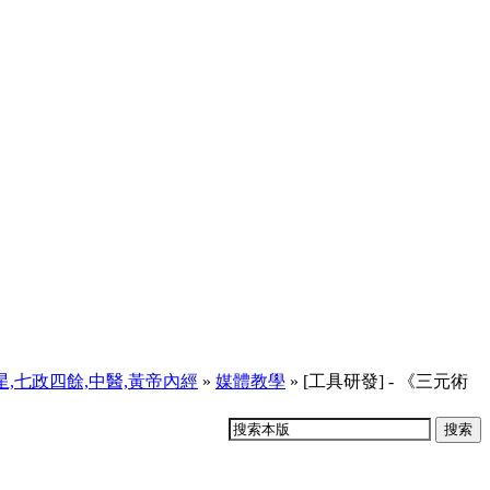
天星,七政四餘,中醫,黃帝內經
»
媒體教學
» [工具研發] - 《三元術
搜索