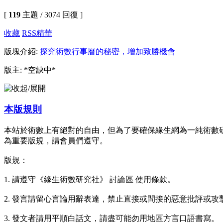
[
119
主題 / 3074 回復 ]
收藏
RSS
精華
版塊介紹:
探究術數行事曆的秘密，增加致勝機會
版主: *空缺中*
本版規則
本站於術數上有絕對的自由，但為了要確保緣生網為一純術數研究
為重要版規，請會員們遵守。
版規：
1. 請遵守《緣生術數研究社》 討論區 使用條款。
2. 發言請留心言論用辭表達，禁止直接或間接的惡意批評或
3. 發文者請用平順白話文，請盡可能勿用地區方言口語書寫。