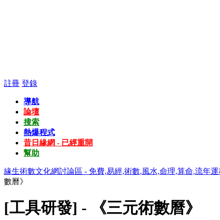
註冊
登錄
導航
論壇
搜索
熱爆程式
昔日緣網 - 已經重開
幫助
緣生術數文化網討論區 - 免費,易經,術數,風水,命理,算命,流年運
數曆》
[工具研發] - 《三元術數曆》