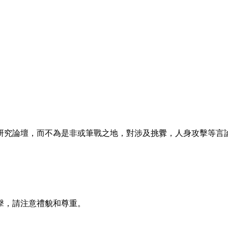
論壇，而不為是非或筆戰之地，對涉及挑釁，人身攻擊等言論，會有
攻擊，請注意禮貌和尊重。