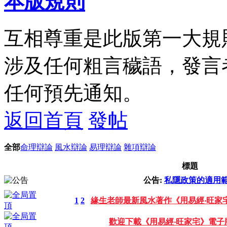
本版規則
互相尊重是此版第一大規
涉及任何粗言穢語，發言
任何預先通知。
返回首頁
發帖
全部
命理辯論
風水辯論
易理辯論
雜項辯論
標題
公告:
私隱政策的適用
1
2
緣生老師最新風水著作《用易經‧旺家
歡迎下載《用易經‧旺家宅》電子