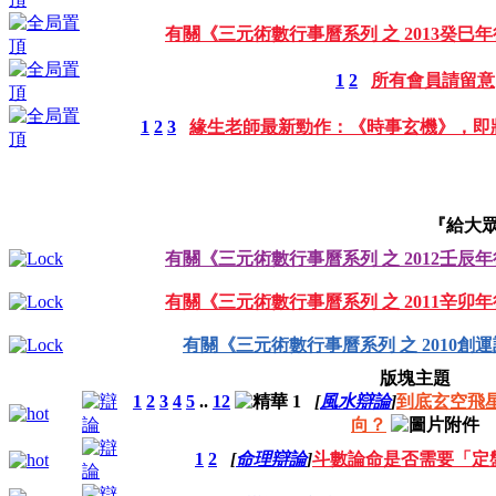
有關《三元術數行事曆系列 之 2013癸巳
1
2
所有會員請留意
1
2
3
緣生老師最新勁作：《時事玄機》，即
『給大眾
有關《三元術數行事曆系列 之 2012壬辰
有關《三元術數行事曆系列 之 2011辛卯
有關《三元術數行事曆系列 之 2010創
版塊主題
1
2
3
4
5
..
12
[
風水辯論
]
到底玄空飛
向？
1
2
[
命理辯論
]
斗數論命是否需要「定