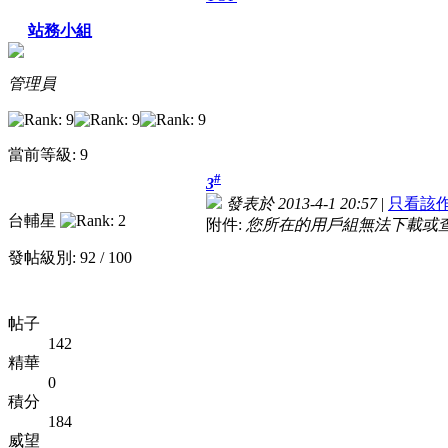
站務小組
管理員
當前等級: 9
#
3
發表於 2013-4-1 20:57
|
只看該
台輔星
附件:
您所在的用戶組無法下載或
發帖級別: 92 / 100
帖子
142
精華
0
積分
184
威望