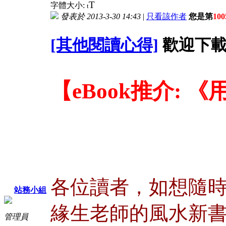
T
字體大小:
t
發表於 2013-3-30 14:43
|
只看該作者
您是第
100
[其他閱讀心得]
歡迎下載
【eBook推介: 
各位讀者，如想隨
站務小組
緣生老師的風水新
管理員