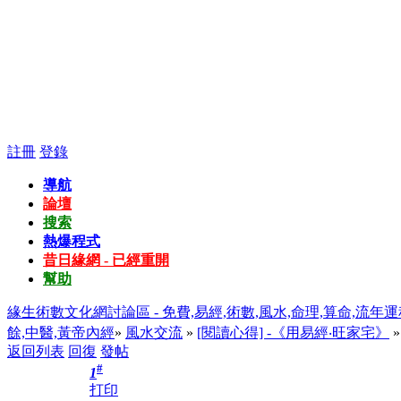
註冊
登錄
導航
論壇
搜索
熱爆程式
昔日緣網 - 已經重開
幫助
緣生術數文化網討論區 - 免費,易經,術數,風水,命理,算命,流年運
餘,中醫,黃帝內經
»
風水交流
»
[閱讀心得] -《用易經‧旺家宅》
返回列表
回復
發帖
#
1
打印