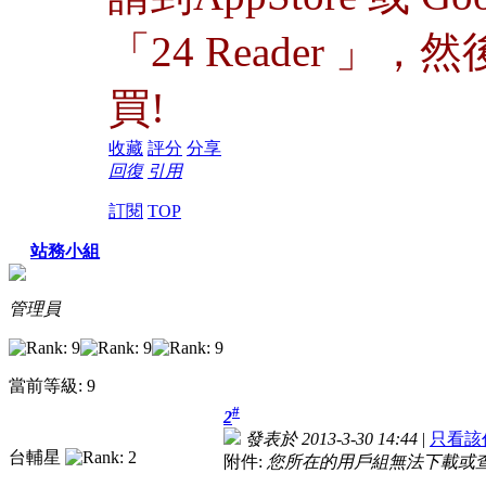
「24 Reader 」，
買!
收藏
評分
分享
回復
引用
訂閱
TOP
站務小組
管理員
當前等級: 9
#
2
發表於 2013-3-30 14:44
|
只看該
台輔星
附件:
您所在的用戶組無法下載或