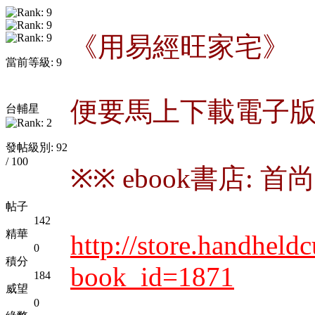
《用易經旺家宅》
當前等級: 9
便要馬上下載電子
台輔星
發帖級別: 92
/ 100
※※ ebook書店: 
帖子
142
精華
http://store.handheld
0
積分
book_id=1871
184
威望
0