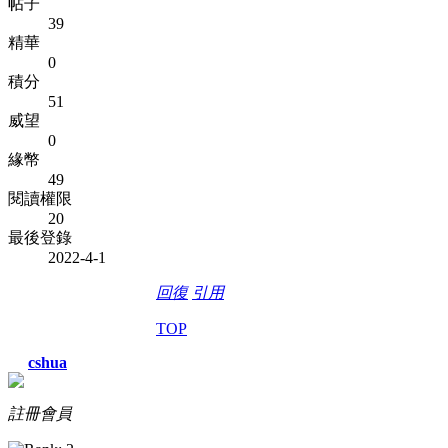
帖子
39
精華
0
積分
51
威望
0
緣幣
49
閱讀權限
20
最後登錄
2022-4-1
回復
引用
TOP
cshua
註冊會員