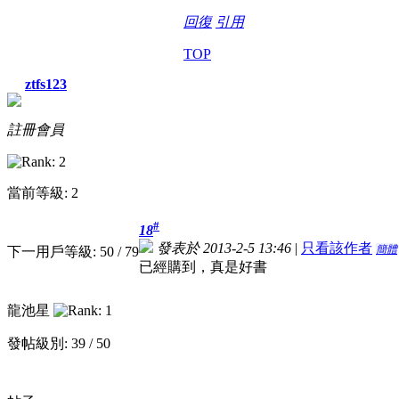
回復
引用
TOP
ztfs123
註冊會員
當前等級: 2
#
18
發表於 2013-2-5 13:46
|
只看該作者
簡體
下一用戶等級: 50 / 79
已經購到，真是好書
龍池星
發帖級別: 39 / 50