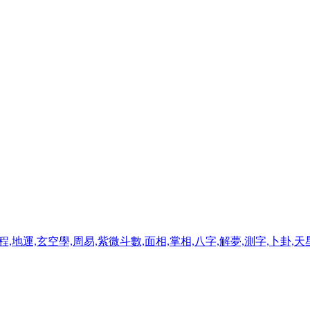
程,地運,玄空學,周易,紫微斗數,面相,掌相,八字,解夢,測字,卜卦,