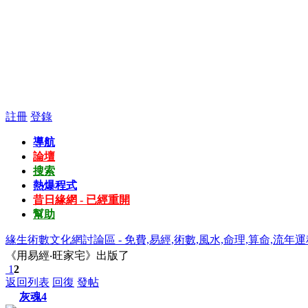
註冊
登錄
導航
論壇
搜索
熱爆程式
昔日緣網 - 已經重開
幫助
緣生術數文化網討論區 - 免費,易經,術數,風水,命理,算命,流年運
《用易經‧旺家宅》出版了
1
2
返回列表
回復
發帖
灰魂4