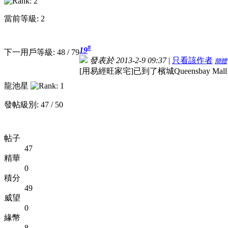
當前等級: 2
#
19
下一用戶等級: 48 / 79
發表於 2013-2-9 09:37
|
只看該作者
簡體
[用易經旺家宅]已到了檳城Queensbay Mal
龍池星
發帖級別: 47 / 50
帖子
47
精華
0
積分
49
威望
0
緣幣
8