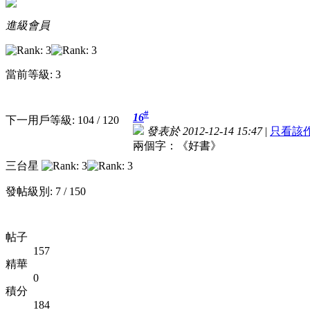
進級會員
當前等級: 3
#
16
下一用戶等級: 104 / 120
發表於 2012-12-14 15:47
|
只看該
兩個字：《好書》
三台星
發帖級別: 7 / 150
帖子
157
精華
0
積分
184