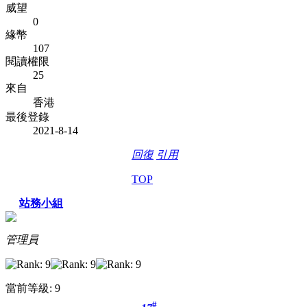
威望
0
緣幣
107
閱讀權限
25
來自
香港
最後登錄
2021-8-14
回復
引用
TOP
站務小組
管理員
當前等級: 9
#