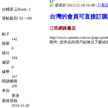
17
發表於 2012-12-18 16:48
|
只看
台輔星
台灣的會員可直接訂購
發帖級別: 92 / 100
三民網路書店
帖子
http://www.sanmin.com.tw/page-p
142
附件:
您所在的用戶組無法下載或
精華
0
積分
184
威望
0
緣幣
167
閱讀權限
200
來自
香港
最後登錄
2014-11-28