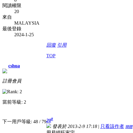
閱讀權限
20
來自
MALAYSIA
最後登錄
2024-1-25
回復
引用
TOP
cshua
註冊會員
當前等級: 2
#
20
下一用戶等級: 48 / 79
發表於 2013-2-9 17:18
|
只看該作者
簡體
用易經旺家宅