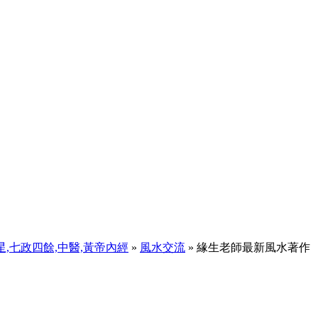
天星,七政四餘,中醫,黃帝內經
»
風水交流
» 緣生老師最新風水著作