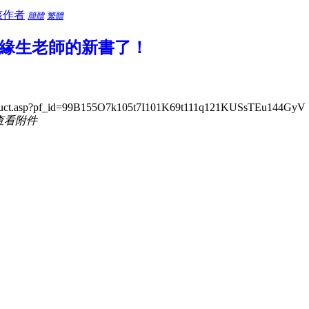
該作者
簡體
繁體
緣生老師的新書了！
roduct.asp?pf_id=99B155O7k105t7I101K69t111q121KUSsTEu144GyV
查看附件