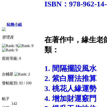
ISBN：978-962-14-
站務小組
管理員
在著作中，緣生老
類：
當前等級: 9
1. 間隔擺設風水
台輔星
2. 紫白曆法推算
發帖級別: 92 / 100
3. 桃花人緣運勢
4. 增加財運竅門
帖子
142