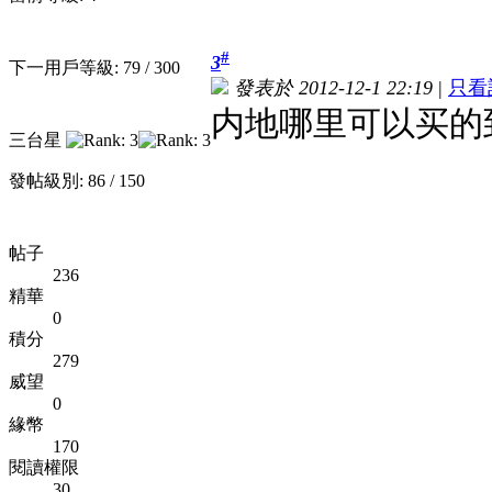
#
3
下一用戶等級: 79 / 300
發表於 2012-12-1 22:19
|
只看
内地哪里可以买的
三台星
發帖級別: 86 / 150
帖子
236
精華
0
積分
279
威望
0
緣幣
170
閱讀權限
30