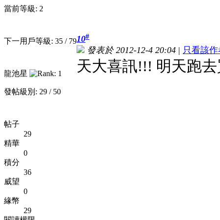
當前等級: 2
#
10
下一用戶等級: 35 / 79
發表於 2012-12-4 20:04
|
只看該作
天大喜訊!!! 明天跑去買
龍池星
發帖級別: 29 / 50
帖子
29
精華
0
積分
36
威望
0
緣幣
29
閱讀權限