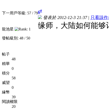
#
6
下一用戶等級: 57 / 79
發表於 2012-12-3 21:37
|
只看該作
缘师，大陆如何能够
龍池星
發帖級別: 48 / 50
帖子
48
精華
0
積分
58
威望
0
緣幣
39
閱讀權限
20