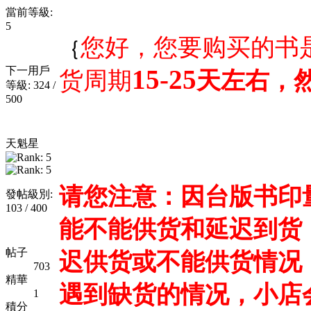
當前等級:
5
您好，您要购买的书
｛
下一用戶
15-25
货周期
天左右，
等級: 324 /
500
天魁星
请您注意：因台版书印
發帖級別:
103 / 400
能不能供货和延迟到货
帖子
迟供货或不能供货情况
703
精華
遇到缺货的情况，小店
1
積分