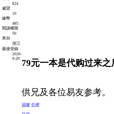
824
威望
10
緣幣
485
閱讀權限
50
來自
浙江
最後登錄
2020-
9-20
79元一本是代购过来
供兄及各位易友参考。
回復
引用
TOP