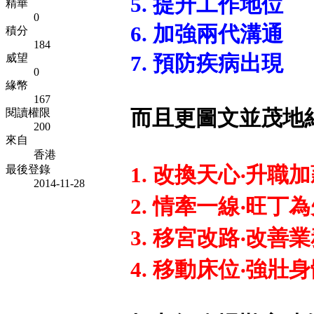
5. 提升工作地位
精華
0
6. 加強兩代溝通
積分
184
7. 預防疾病出現
威望
0
緣幣
167
而且更圖文並茂地
閱讀權限
200
來自
香港
1. 改換天心‧升職
最後登錄
2014-11-28
2. 情牽一線‧旺丁
3. 移宮改路‧改善
4. 移動床位‧強壯