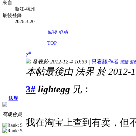
來自
浙江-杭州
最後登錄
2026-3-20
回復
引用
TOP
#
7
發表於 2012-12-4 10:39
|
只看該作者
簡體
繁
本帖最後由 法界 於 2012-12
3#
lightegg
兄：
法界
高級會員
我在淘宝上查到有卖，但