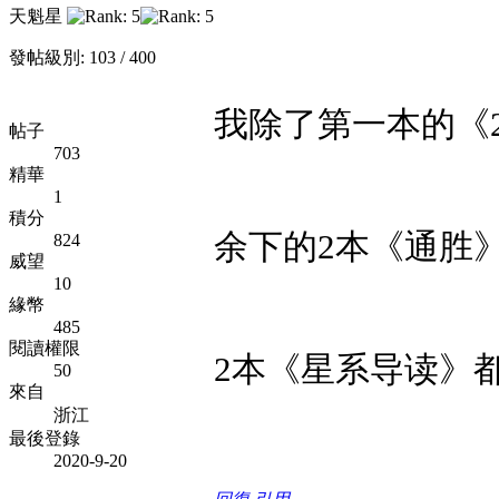
天魁星
發帖級別: 103 / 400
我除了第一本的《2
帖子
703
精華
1
積分
余下的2本《通胜
824
威望
10
緣幣
485
閱讀權限
2本《星系导读》
50
來自
浙江
最後登錄
2020-9-20