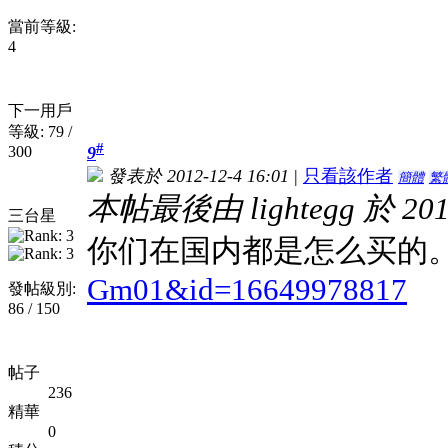
當前等級:
4
下一用戶
等級: 79 /
#
300
9
發表於 2012-12-4 16:01
|
只看該作者
簡體
繁
本帖最後由 lightegg 於 201
三台星
你们在国内都是怎么买的
Gm01&id=16649978817
發帖級別:
86 / 150
帖子
236
精華
0