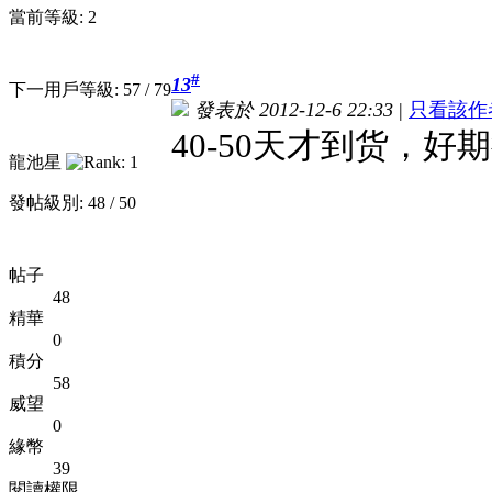
當前等級: 2
#
13
下一用戶等級: 57 / 79
發表於 2012-12-6 22:33
|
只看該作
40-50天才到货，好
龍池星
發帖級別: 48 / 50
帖子
48
精華
0
積分
58
威望
0
緣幣
39
閱讀權限