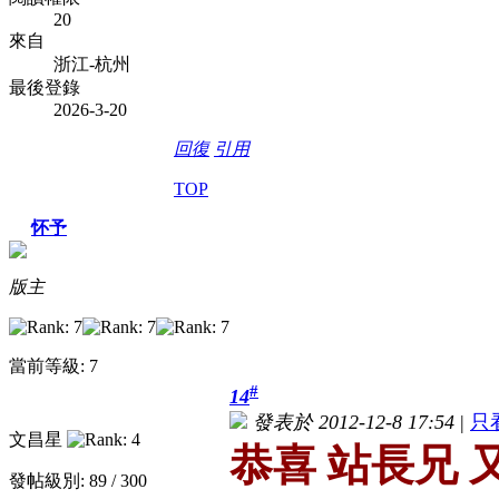
20
來自
浙江-杭州
最後登錄
2026-3-20
回復
引用
TOP
怀予
版主
當前等級: 7
#
14
發表於 2012-12-8 17:54
|
只
文昌星
恭喜 站長兄
發帖級別: 89 / 300