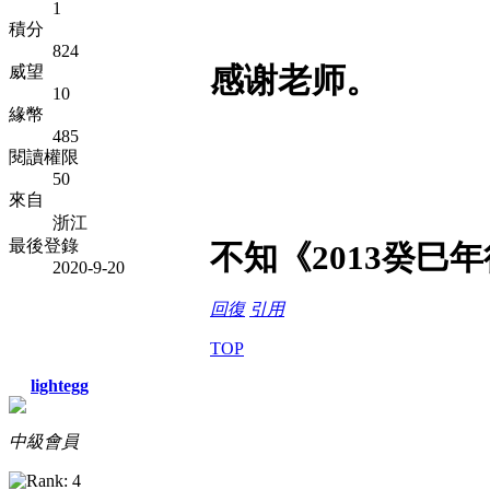
1
積分
824
感谢老师。
威望
10
緣幣
485
閱讀權限
50
來自
浙江
最後登錄
不知《2013癸巳
2020-9-20
回復
引用
TOP
lightegg
中級會員