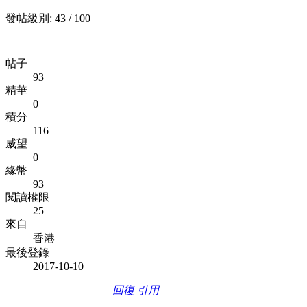
發帖級別: 43 / 100
帖子
93
精華
0
積分
116
威望
0
緣幣
93
閱讀權限
25
來自
香港
最後登錄
2017-10-10
回復
引用