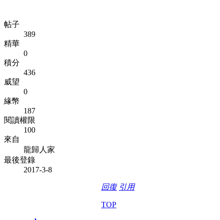
帖子
389
精華
0
積分
436
威望
0
緣幣
187
閱讀權限
100
來自
龍歸人家
最後登錄
2017-3-8
回復
引用
TOP