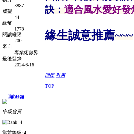
3887
訣：
適合風水愛好發
威望
44
緣幣
1778
緣生誠意推薦~~~
閱讀權限
200
來自
專業術數界
最後登錄
2024-6-16
回復
引用
TOP
lightegg
中級會員
當前等級: 4