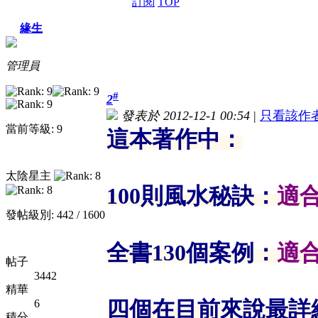
訂閱
TOP
緣生
管理員
#
2
發表於 2012-12-1 00:54
|
只看該作
當前等級: 9
這本著作中：
太陰星主
100則風水秘訣：
適
發帖級別: 442 / 1600
全書130個案例：
適
帖子
3442
精華
四個在目前來說最詳
6
積分