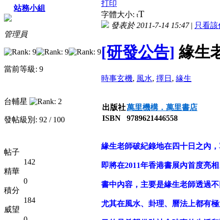
打印
站務小組
T
字體大小:
t
發表於 2011-7-14 15:47
|
只看該
管理員
[研發公告]
緣生
當前等級: 9
時事玄機
,
風水
,
擇日
,
緣生
台輔星
出版社
萬里機構．萬里書店
ISBN
9789621446558
發帖級別: 92 / 100
緣生老師破紀錄地在四十日之內，寫
帖子
142
即將在2011年香港書展內首度亮相
精華
0
書中內容，主要是緣生老師透過不
積分
184
尤其在風水、卦理、曆法上都有極
威望
0