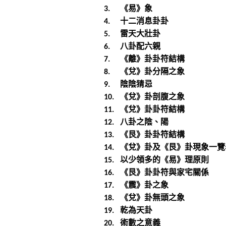
《易》象
3.
十二消息卦卦
4.
雷天大壯卦
5.
八卦配六親
6.
《離》卦卦符結構
7.
《兌》卦分隔之象
8.
陰陰猜忌
9.
《兌》卦剖腹之象
10.
《兌》卦卦符結構
11.
八卦之陰、陽
12.
《艮》卦卦符結構
13.
《兌》卦及《艮》卦現象一覽
14.
以少領多的《易》理原則
15.
《艮》卦卦符與家宅關係
16.
《震》卦之象
17.
《兌》卦無頭之象
18.
乾為天卦
19.
術數之意義
20.