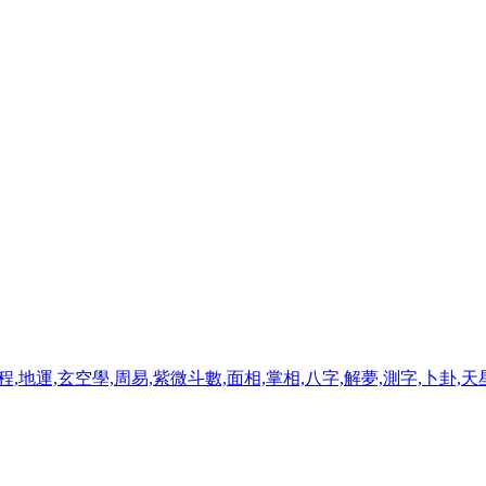
程,地運,玄空學,周易,紫微斗數,面相,掌相,八字,解夢,測字,卜卦,