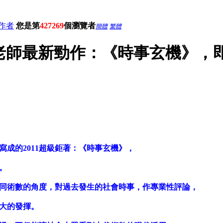
作者
您是第
427269
個瀏覽者
簡體
繁體
老師最新勁作：《時事玄機》，
成的2011超級鉅著：《時事玄機》，
。
同術數的角度，對過去發生的社會時事，作專業性評論，
大的發揮。