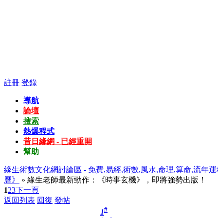
註冊
登錄
導航
論壇
搜索
熱爆程式
昔日緣網 - 已經重開
幫助
緣生術數文化網討論區 - 免費,易經,術數,風水,命理,算命,流年運
曆》
» 緣生老師最新勁作：《時事玄機》，即將強勢出版！
1
2
3
下一頁
返回列表
回復
發帖
#
1