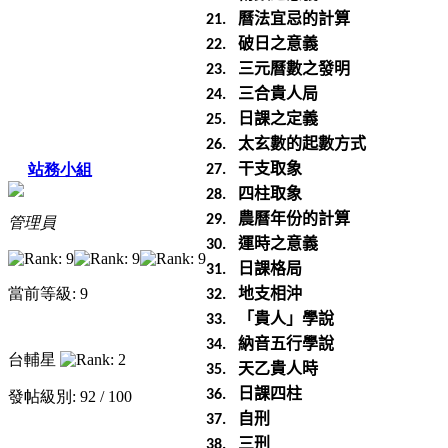
曆法宜忌的計算
21.
破日之意義
22.
三元曆數之發明
23.
三合貴人局
24.
日課之定義
25.
太玄數的起數方式
26.
干支取象
站務小組
27.
四柱取象
28.
農曆年份的計算
29.
管理員
運時之意義
30.
日課格局
31.
地支相沖
當前等級: 9
32.
「貴人」學說
33.
納音五行學說
34.
台輔星
天乙貴人時
35.
日課四柱
36.
發帖級別: 92 / 100
自刑
37.
三刑
38.