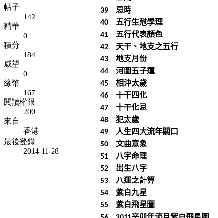
帖子
忌時
39.
142
五行生尅學理
40.
精華
五行代表顏色
41.
0
積分
天干、地支之五行
42.
184
地支月份
43.
威望
河圖五子運
44.
0
相沖太歲
緣幣
45.
167
十干四化
46.
閱讀權限
十干化忌
47.
200
犯太歲
48.
來自
人生四大流年關口
香港
49.
最後登錄
文曲意象
50.
2014-11-28
八字命理
51.
出生八字
52.
八運之計算
53.
紫白九星
54.
紫白飛星圖
55.
辛卯年流月紫白飛星圖
56.
2011