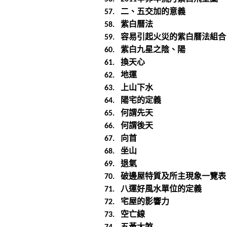
二、五交加的意義
57.
紫白曆法
58.
容易引起火災的紫白曆法組合
59.
紫白九星之陰、陽
60.
換天心
61.
地運
62.
上山下水
63.
陽宅的定義
64.
何謂先天
65.
何謂後天
66.
向首
67.
坐山
68.
退氣
69.
破邊屋特質及所主現象一覽表
70.
八運好風水單位的定義
71.
宅屋的影響力
72.
空亡線
73.
五黃大煞