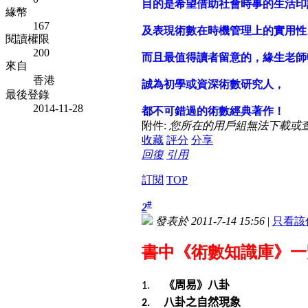
目的是希望借助社會時事的生活印
緣幣
167
及表現術數在時機管理上的實用性
閱讀權限
200
而且最值得讀者留意的，緣生老師
來自
香港
誠為初學或資深術數研究人，
最後登錄
2014-11-28
都不可錯過的術數經典著作！
附件:
您所在的用戶組無法下載或
收藏
評分
分享
回復
引用
訂閱
TOP
#
2
發表於 2011-7-14 15:56
|
只看該
書中《術數知識庫》一
《周易》八卦
1.
八卦之自然現象
2.