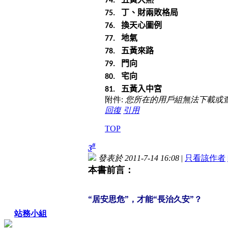
74.
丁、財兩敗格局
75.
換天心圖例
76.
地氣
77.
五黃來路
78.
門向
79.
宅向
80.
五黃入中宮
81.
附件:
您所在的用戶組無法下載或
回復
引用
TOP
#
3
發表於 2011-7-14 16:08
|
只看該作者
本書前言：
“居安思危”，才能“長治久安”？
站務小組