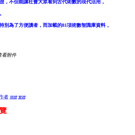
證，不但能讓社會大眾看到古代術數的現代活用，
。
特別為了方便讀者，而加載的81項術數智識庫資料，
查看附件
作者
簡體
繁體
覽