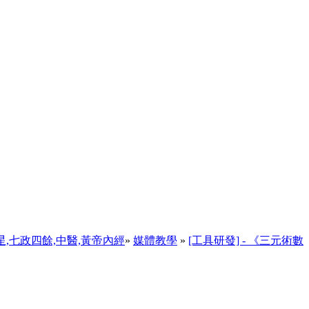
天星,七政四餘,中醫,黃帝內經
»
媒體教學
»
[工具研發] - 《三元術數