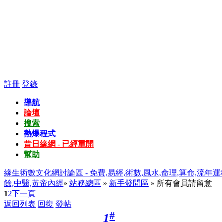
註冊
登錄
導航
論壇
搜索
熱爆程式
昔日緣網 - 已經重開
幫助
緣生術數文化網討論區 - 免費,易經,術數,風水,命理,算命,流年運
餘,中醫,黃帝內經
»
站務總區
»
新手發問區
» 所有會員請留意
1
2
下一頁
返回列表
回復
發帖
#
1