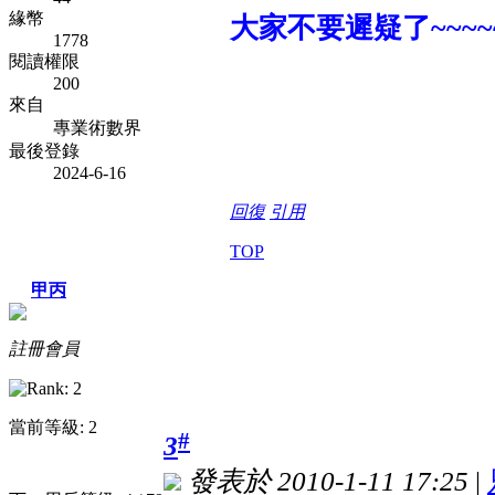
緣幣
大家不要遲疑了~~~~
1778
閱讀權限
200
來自
專業術數界
最後登錄
2024-6-16
回復
引用
TOP
甲丙
註冊會員
當前等級: 2
#
3
發表於 2010-1-11 17:25
|