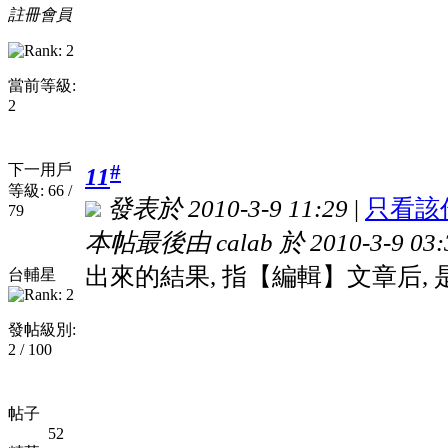
註冊會員
當前等級:
2
#
下一用戶
11
等級: 66 /
發表於 2010-3-9 11:29
|
只看該
79
本帖最後由 calab 於 2010-3-9 03
出來的結果, 指【編輯】文章后, 
台輔星
發帖級別:
2 / 100
帖子
52