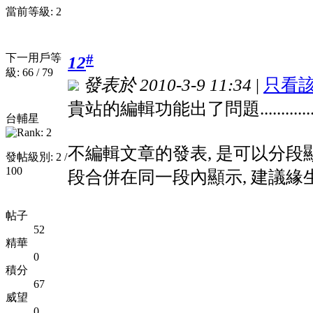
當前等級: 2
#
下一用戶等
12
級: 66 / 79
發表於 2010-3-9 11:34
|
只看
貴站的編輯功能出了問題............
台輔星
不編輯文章的發表, 是可以分段顯
發帖級別: 2 /
100
段合併在同一段內顯示, 建議緣
帖子
52
精華
0
積分
67
威望
0