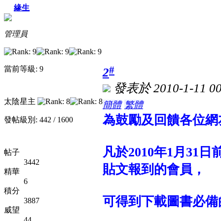
緣生
管理員
#
當前等級: 9
2
發表於 2010-1-11 00
太陰星主
簡體
繁體
為鼓勵及回饋各位網
發帖級別: 442 / 1600
凡於2010年1月31
帖子
3442
貼文報到的會員，
精華
6
積分
可得到下載圖書必備
3887
威望
44