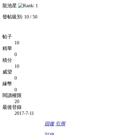
龍池星
發帖級別: 10 / 50
帖子
10
精華
0
積分
10
威望
0
緣幣
0
閱讀權限
20
最後登錄
2017-7-11
回復
引用
TOP