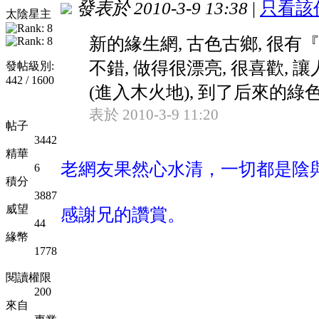
發表於 2010-3-9 13:38
|
只看該
太陰星主
新的緣生網, 古色古鄉, 很
不錯, 做得很漂亮, 很喜歡, 讓人
發帖級別:
442 / 1600
(進入木火地), 到了后來的綠色
表於 2010-3-9 11:20
帖子
3442
精華
老網友果然心水清，一切都是陰
6
積分
3887
威望
感謝兄的讚賞。
44
緣幣
1778
閱讀權限
200
來自