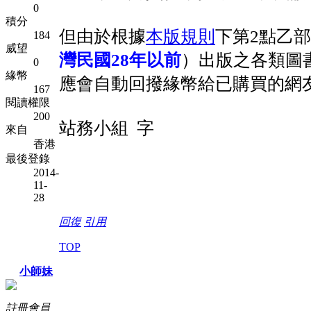
0
積分
但由於根據
本版規則
下第2點乙
184
威望
灣民國28年以前
）出版之各類圖
0
緣幣
應會自動回撥緣幣給已購買的網
167
閱讀權限
200
站務小組 字
來自
香港
最後登錄
2014-
11-
28
回復
引用
TOP
小師妹
註冊會員