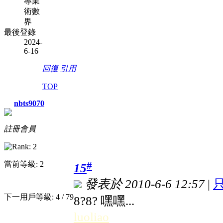
專業
術數
界
最後登錄
2024-
6-16
回復
引用
TOP
nbts9070
註冊會員
當前等級: 2
#
15
發表於 2010-6-6 12:57
|
下一用戶等級: 4 / 79
8?8? 嘿嘿...
luoliao