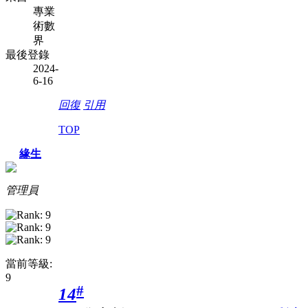
專業
術數
界
最後登錄
2024-
6-16
回復
引用
TOP
緣生
管理員
當前等級:
9
#
14