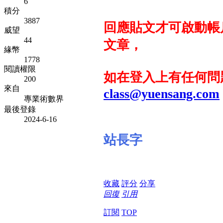
6
積分
3887
回應貼文才可啟動帳
威望
44
文章，
緣幣
1778
閱讀權限
如在登入上有任何問
200
來自
class@yuensang.com
專業術數界
最後登錄
2024-6-16
站長字
收藏
評分
分享
回復
引用
訂閱
TOP