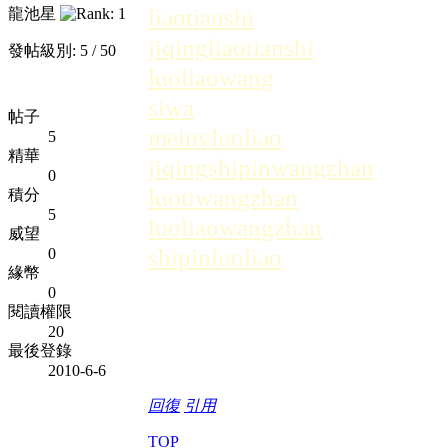
liaotianshi
龍池星
jiqingliaotianshi
發帖級別: 5 / 50
luoliaowang
siwa
帖子
meinvluoliao
5
精華
jiqingshipinwangzhan
0
luotiwangzhan
積分
5
luoliaowangzhan
威望
shipinluoliao
0
緣幣
0
閱讀權限
20
最後登錄
2010-6-6
回復
引用
TOP