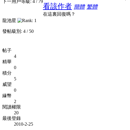
下一用戶等級: 4 / 79
看該作者
簡體
繁體
在這裏回復嗎？
龍池星
發帖級別: 4 / 50
帖子
4
精華
0
積分
5
威望
0
緣幣
2
閱讀權限
20
最後登錄
2010-2-25