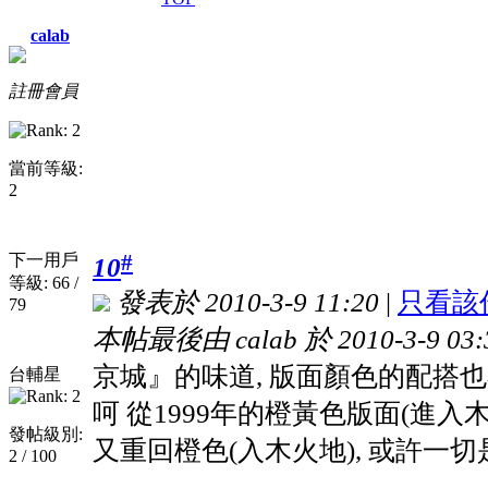
calab
註冊會員
當前等級:
2
#
下一用戶
10
等級: 66 /
發表於 2010-3-9 11:20
|
只看該
79
本帖最後由 calab 於 2010-3-9 03
京城』的味道, 版面顏色的配搭也不錯,
台輔星
呵 從1999年的橙黃色版面(進入木
發帖級別:
又重回橙色(入木火地), 或許一切
2 / 100