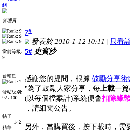
組
管理員
#
7
發表於 2010-1-12 10:11
|
只看
5#
史賓沙
當前等級:
9
台輔星
感謝您的提問，根據
鼓勵分享術
"為了鼓勵大家分享，每
上載
一篇
發帖級別:
(以每個檔案計)系統便會
扣除緣幣
92 / 100
，請細閱公告。
帖子
142
另外，當購買後，按下載時，需
精華