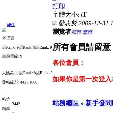
打印
T
字體大小:
t
發表於 2009-12-31 1
緣生
瀏覽者
簡體
繁體
管理員
所有會員請留意
當前等級: 9
各位會員：
太陰星主
如果你是第一次登入
發帖級別: 442 / 1600
帖子
站務總區 » 新手發問區
3442
精華