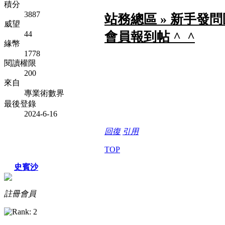
積分
3887
站務總區 » 新手發問區
威望
會員報到帖 ^_^
44
緣幣
1778
閱讀權限
200
來自
專業術數界
最後登錄
2024-6-16
回復
引用
TOP
史賓沙
註冊會員