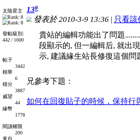
#
13
太陰星主
發表於 2010-3-9 13:36
|
只看該
貴站的編輯功能出了問題........
發帖級別:
442 / 1600
段顯示的, 但一編輯后, 就
示, 建議緣生站長修復這個問
帖子
3442
精華
6
兄參考下題：
積分
3887
威望
如何在回復貼子的時候，保持行
44
緣幣
1778
閱讀權限
200
來自