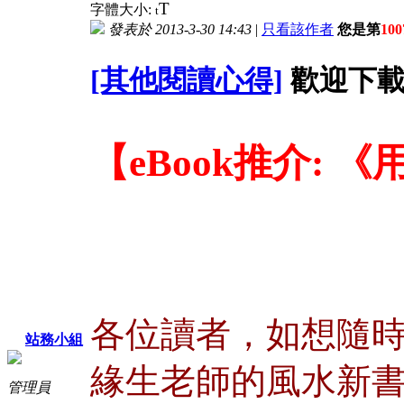
T
字體大小:
t
發表於 2013-3-30 14:43
|
只看該作者
您是第
100
[其他閱讀心得]
歡迎下載
【eBook推介: 
各位讀者，如想隨
站務小組
緣生老師的風水新
管理員