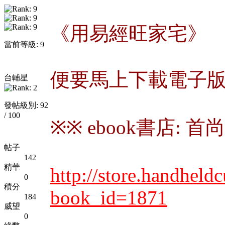
《用易經旺家宅》
當前等級: 9
便要馬上下載電子
台輔星
發帖級別: 92
/ 100
※※ ebook書店: 
帖子
142
精華
http://store.handheld
0
積分
book_id=1871
184
威望
0