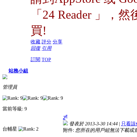
「24 Reader 」，
買!
收藏
評分
分享
回復
引用
訂閱
TOP
站務小組
管理員
當前等級: 9
#
2
發表於 2013-3-30 14:44
|
只看該
台輔星
附件:
您所在的用戶組無法下載或