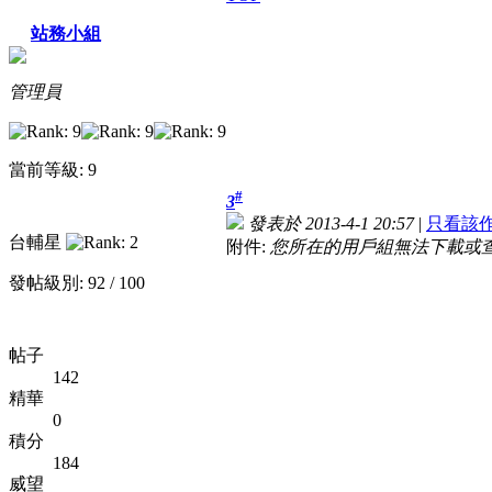
站務小組
管理員
當前等級: 9
#
3
發表於 2013-4-1 20:57
|
只看該
台輔星
附件:
您所在的用戶組無法下載或
發帖級別: 92 / 100
帖子
142
精華
0
積分
184
威望