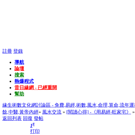
註冊
登錄
導航
論壇
搜索
熱爆程式
昔日緣網 - 已經重開
幫助
緣生術數文化網討論區 - 免費,易經,術數,風水,命理,算命,流年運
餘,中醫,黃帝內經
»
風水交流
»
[閱讀心得] -《用易經‧旺家宅》
返回列表
回復
發帖
#
1
打印