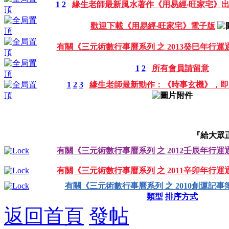
1
2
緣生老師最新風水著作《用易經‧旺家宅》
歡迎下載《用易經‧旺家宅》電子版
有關《三元術數行事曆系列 之 2013癸巳年行運
1
2
所有會員請留意
1
2
3
緣生老師最新勁作：《時事玄機》，即
『給大眾
有關《三元術數行事曆系列 之 2012壬辰年行運
有關《三元術數行事曆系列 之 2011辛卯年行運
有關《三元術數行事曆系列 之 2010創運記事
類型
排序方式
返回首頁
發帖