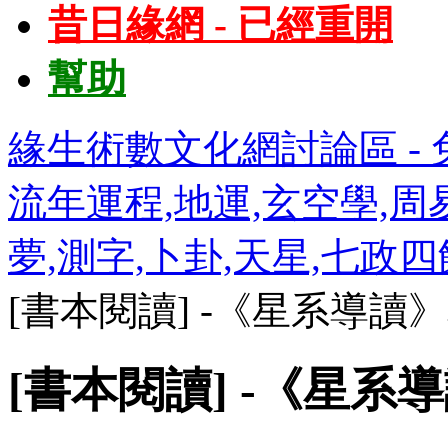
昔日緣網 - 已經重開
幫助
緣生術數文化網討論區 - 免
流年運程,地運,玄空學,周易
夢,測字,卜卦,天星,七政
[書本閱讀] -《星系導讀
[書本閱讀] -《星系