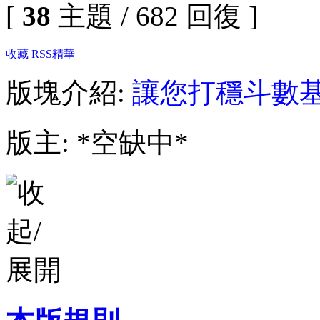
[
38
主題 / 682 回復 ]
收藏
RSS
精華
版塊介紹:
讓您打穩斗數
版主: *空缺中*