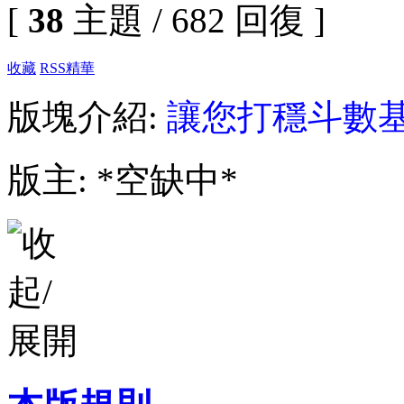
[
38
主題 / 682 回復 ]
收藏
RSS
精華
版塊介紹:
讓您打穩斗數
版主: *空缺中*