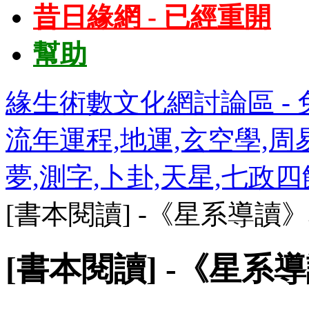
昔日緣網 - 已經重開
幫助
緣生術數文化網討論區 - 免
流年運程,地運,玄空學,周易
夢,測字,卜卦,天星,七政
[書本閱讀] -《星系導讀
[書本閱讀] -《星系