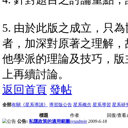
5. 由於此版之成立，只
者，加深對原著之理解，
他學派的理論及技巧，版
上再續討論。
返回首頁
發帖
全部
有關《星系導讀》
導習版公告
星系概念
星系導習
星系研
標題
作者
回復/查看
公告:
私隱政策的適用範圍
sysadmin
2009-6-18