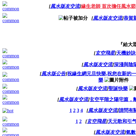
[
風水版友交流
]
緣生老師 首次擔任風水
[
風水版友交流
]
恭賀
『給大
[
玄空飛星
]
天機妙訣
[
風水版友交流
]
深淺與陰
[
風水版公告
]
祝緣生網元旦快樂,祝您在新的
樂
[
風水版友交流
]
聖誕快樂
[
風水版友交流
]
玄空平階之陽宅篇，
1
2
3
4
[
風水版友交流
]
請問有
1
2
[
玄空飛星
]
天元歌和引
[
風水版友交流
]
氣數