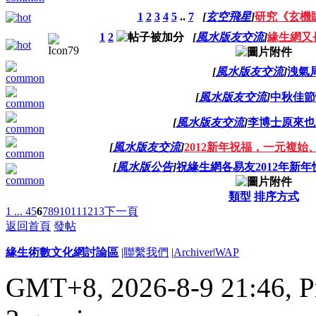
1
2
3
4
5
..
7
[
玄空飛星
]
研究《玄機
1
2
[
風水版友交流
]
緣生網又長
[
風水版友交流
]
洩氣
[
風水版友交流
]
中秋佳節
[
風水版友交流
]
李博士原來也
[
風水版友交流
]
2012新年祝福，一元複始
[
風水版公告
]
祝緣生網各易友2012年新年
類型
排序方式
1 ...
4
5
6
7
8
9
10
11
12
13
下一頁
返回首頁
發帖
緣生術數文化網討論區
|
聯繫我們
|
Archiver
|
WAP
GMT+8, 2026-8-9 21:46,
P