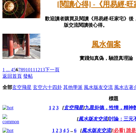
[閱讀心得] -《用易經‧
歡迎讀者購買及閱讀《用易經‧旺家宅》後
版交流閱讀後心得。
風水個案
實踐知真偽，驗證真理論
1 ...
4
5
6
7
8
9
10
11
12
13
下一頁
返回首頁
發帖
全部
玄空飛星
玄空六十四卦
其他學派
風水版友交流
風水古著
標題
1
2
3
[
玄空飛星
]
九星卦德，性情，精神
[
風水版友交流
]
討論：三元
1
2
3
4
5
..
6
[
風水版友交流
]
[必看] 