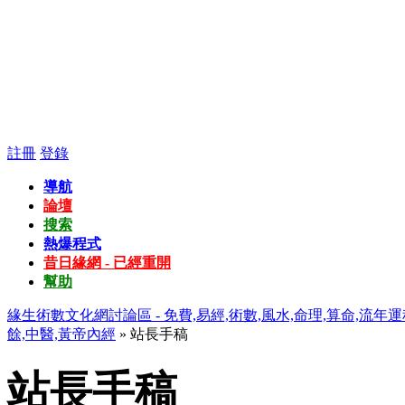
註冊
登錄
導航
論壇
搜索
熱爆程式
昔日緣網 - 已經重開
幫助
緣生術數文化網討論區 - 免費,易經,術數,風水,命理,算命,流年運
餘,中醫,黃帝內經
» 站長手稿
站長手稿