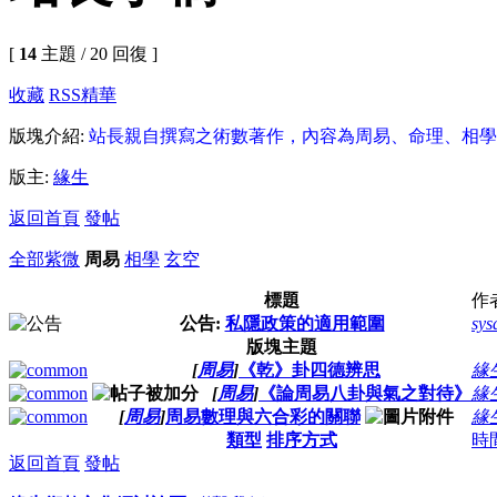
[
14
主題 / 20 回復 ]
收藏
RSS
精華
版塊介紹:
站長親自撰寫之術數著作，內容為周易、命理、相學
版主:
緣生
返回首頁
發帖
全部
紫微
周易
相學
玄空
標題
作
公告:
私隱政策的適用範圍
sys
版塊主題
[
周易
]
《乾》卦四德辨思
緣
[
周易
]
《論周易八卦與氣之對待》
緣
[
周易
]
周易數理與六合彩的關聯
緣
類型
排序方式
時
返回首頁
發帖