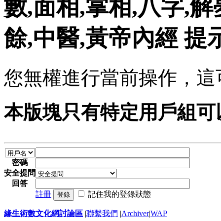
數,面相,掌相,八字,解
餘,中醫,黃帝內經 提
您無權進行當前操作，這
本版塊只有特定用戶組可
密碼
安全提問
回答
註冊
記住我的登錄狀態
登錄
緣生術數文化網討論區
|
聯繫我們
|
Archiver
|
WAP