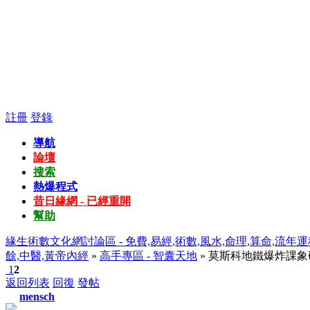
註冊
登錄
導航
論壇
搜索
熱爆程式
昔日緣網 - 已經重開
幫助
緣生術數文化網討論區 - 免費,易經,術數,風水,命理,算命,流年運
餘,中醫,黃帝內經
»
高手專區 - 智囊天地
» 莫斯科地鐵爆炸課象
1
2
返回列表
回復
發帖
mensch