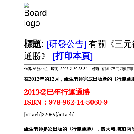
標題:
[研發公告]
有關《三元術
通勝》
[打印本頁]
作者:
站務小組
時間:
2013-2-26 23:34
標題:
有關《三元術數行事曆
在
2012
年的
12
月，緣生老師完成出版新的《行運通
2013
癸巳年行運通勝
ISBN
：
978-962-14-5060-9
[attach]22065[/attach]
緣生老師是次出版的《行運通勝》，
還大幅增加內