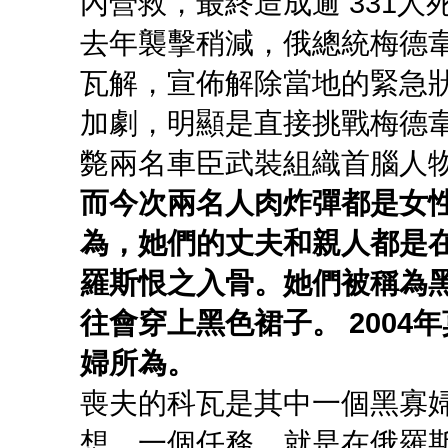
內營救，最終造成逾 331
去年襲擊稍減，俄總統梅德
瓦解，宣佈解除當地的緊急
加劇，明顯是直接挑戰梅德
斃兩名車臣武裝組織首腦人
而今次兩名人肉炸彈都是女
為，她們的丈夫和親人都是
羅斯恨之入骨。她們被稱為
往會穿上黑色裙子。 200
婦所為。
喪夫的科瓦是其中一個黑寡
想、一個任務，就是在俄羅