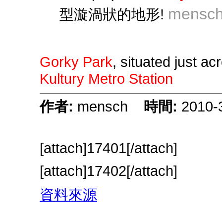
mensch
型漩渦狀的地形!
Gorky Park
, situated just a
Kultury Metro Station
作者:
mensch
時間:
2010-
[attach]17401[/attach]
[attach]17402[/attach]
資料來源