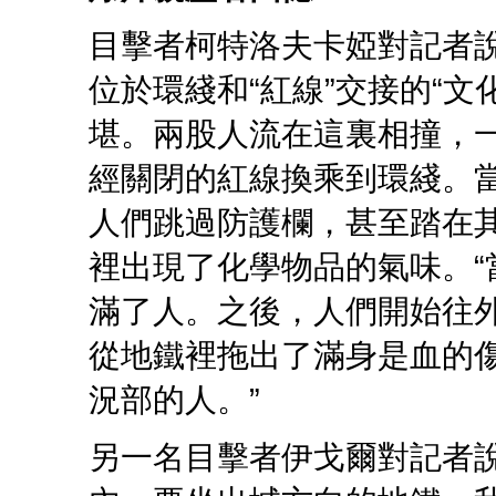
目擊者柯特洛夫卡婭對記者
位於環綫和“紅線”交接的“
堪。兩股人流在這裏相撞，
經關閉的紅線換乘到環綫。
人們跳過防護欄，甚至踏在
裡出現了化學物品的氣味。
滿了人。之後，人們開始往
從地鐵裡拖出了滿身是血的
況部的人。”
另一名目擊者伊戈爾對記者說