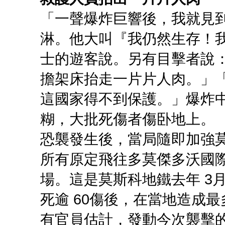
「一聲爆炸巨響後，我就見
淋。他大叫『我仍然生存！
士的遊客說。另有目擊者說
擔架床抬走一片片人肉。」
這國家得不到保護。」爆炸
糊，大批死傷者傷卧地上。
恐襲發生後，當局隨即加強
所有原定飛往多莫傑多沃國
場。這是莫斯科地鐵去年 3
死逾 60傷後，在當地造成
有官員估計，發動今次襲擊的人