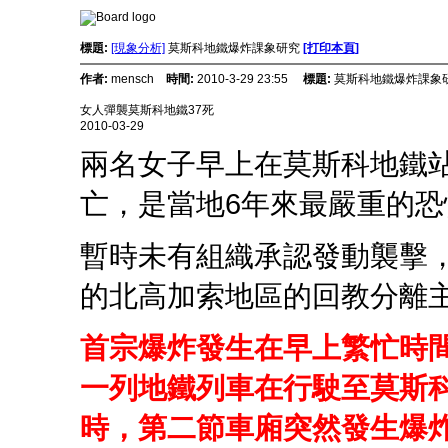
標題:
[現象分析]
莫斯科地鐵爆炸課象研究
[打印本頁]
作者:
mensch
時間:
2010-3-29 23:55
標題:
莫斯科地鐵爆炸課象
女人彈襲莫斯科地鐵37死
2010-03-29
兩名女子早上在莫斯科地鐵站
亡，是當地6年來最嚴重的恐
暫時未有組織承認發動襲擊
的北高加索地區的回教分離
首宗爆炸發生在早上繁忙時間7
一列地鐵列車在行駛至莫斯科市
時，第二節車廂突然發生爆炸