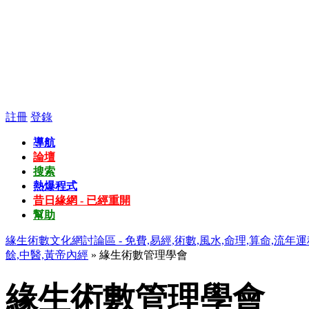
註冊
登錄
導航
論壇
搜索
熱爆程式
昔日緣網 - 已經重開
幫助
緣生術數文化網討論區 - 免費,易經,術數,風水,命理,算命,流年運
餘,中醫,黃帝內經
» 緣生術數管理學會
緣生術數管理學會