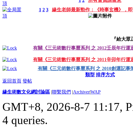
1
2
所有會員請留意
1
2
3
緣生老師最新勁作：《時事玄機》，即
『給大眾
有關《三元術數行事曆系列 之 2012壬辰年行運
有關《三元術數行事曆系列 之 2011辛卯年行運
有關《三元術數行事曆系列 之 2010創運記事
類型
排序方式
返回首頁
發帖
緣生術數文化網討論區
|
聯繫我們
|
Archiver
|
WAP
GMT+8, 2026-8-7 11:17,
P
4 queries
.