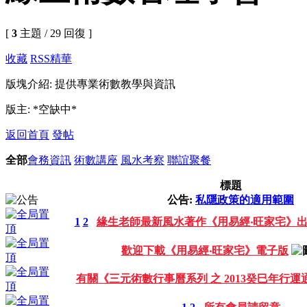
[
3
主題 / 29 回復 ]
收藏
RSS
精華
版塊介紹: 提供專業術數教學與資訊
版主: *空缺中*
返回首頁
發帖
全部
會務資訊
術數講座
風水考察
聯誼聚餐
標題
公告:
私隱政策的適用範圍
1
2
緣生老師最新風水著作《用易經‧旺家宅》
歡迎下載《用易經‧旺家宅》電子版
有關《三元術數行事曆系列 之 2013癸巳年行運